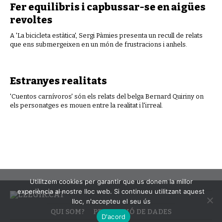
Fer equilibris i capbussar-se en aigües
revoltes
A 'La bicicleta estàtica', Sergi Pàmies presenta un recull de relats
que ens submergeixen en un món de frustracions i anhels.
Estranyes realitats
'Cuentos carnívoros' són els relats del belga Bernard Quiriny on
els personatges es mouen entre la realitat i l'irreal.
Utilitzem cookies per garantir que us donem la millor
experiència al nostre lloc web. Si continueu utilitzant aquest
lloc, n'accepteu el seu ús
QUI SOM?
PROTECCIÓ DE DADES
D'acord