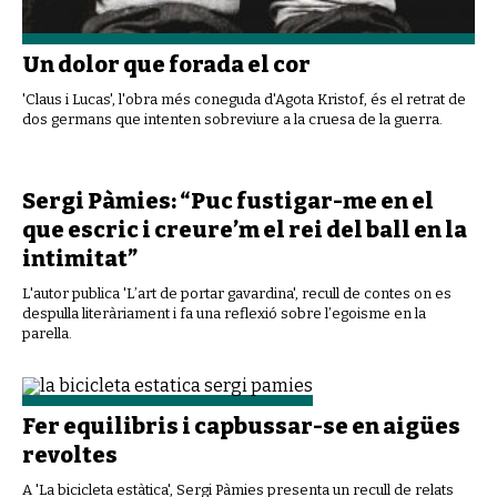
Un dolor que forada el cor
'Claus i Lucas', l'obra més coneguda d'Agota Kristof, és el retrat de
dos germans que intenten sobreviure a la cruesa de la guerra.
Sergi Pàmies: “Puc fustigar-me en el
que escric i creure’m el rei del ball en la
intimitat”
L'autor publica 'L’art de portar gavardina', recull de contes on es
despulla literàriament i fa una reflexió sobre l’egoisme en la
parella.
Fer equilibris i capbussar-se en aigües
revoltes
A 'La bicicleta estàtica', Sergi Pàmies presenta un recull de relats