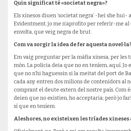
Quin significat té «societat negra»?
Els xinesos diuen ‘societat negra’ -hei she hui- a
Evidentment, jo me n’aprofito per referir-me al 
envolta, que veig negra de brut.
Com va sorgir la idea de fer aquesta novel·la
Em vaig preguntar per la màfia xinesa, per les t
món. La policia deia que no en teníem, aquí. Jo
que no n’hi haguessin si la meitat del port de Ba
cada any entren dos milions de contenidors al no
comprant el deute extern del nostre país. Com é
deien que no existien, ho acceptaria; però jo fa
sí que en teníem.
Aleshores, no existeixen les tríades xineses