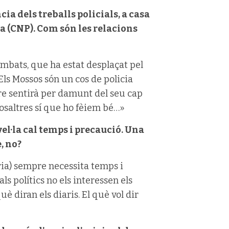
a dels treballs policials, a casa
a (CNP). Com són les relacions
ombats, que ha estat desplaçat pel
Els Mossos són un cos de policia
re sentirà per damunt del seu cap
nosaltres sí que ho fèiem bé…»
vel·la cal temps i precaució. Una
, no?
rària) sempre necessita temps i
ls polítics no els interessen els
uè diran els diaris. El què vol dir