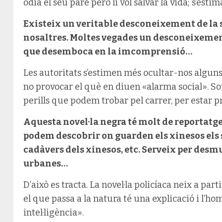
odia el seu pare però li vol salvar la vida; s’esti
Existeix un veritable desconeixement de la 
nosaltres. Moltes vegades un desconeixement
que desemboca en la imcomprensió…
Les autoritats s’estimen més ocultar-nos algun
no provocar el què en diuen «alarma social». Sovi
perills que podem trobar pel carrer, per estar p
Aquesta novel·la negra té molt de reportatge 
podem descobrir on guarden els xinesos els s
cadàvers dels xinesos, etc. Serveix per desm
urbanes…
D’això es tracta. La novel·la policíaca neix a par
el que passa a la natura té una explicació i l’ho
intel·ligència».