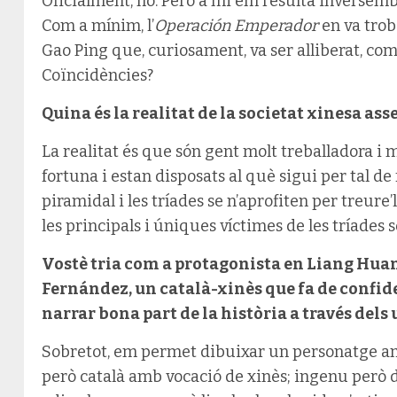
Oficialment, no. Però a mi em resulta inversembl
Com a mínim, l’
Operación Emperador
en va trob
Gao Ping que, curiosament, va ser alliberat, com
Coïncidències?
Quina és la realitat de la societat xinesa as
La realitat és que són gent molt treballadora i
fortuna i estan disposats al què sigui per tal de
piramidal i les tríades se n’aprofiten per treure’
les principals i úniques víctimes de les tríades 
Vostè tria com a protagonista en Liang Huan,
Fernández, un català-xinès que fa de confiden
narrar bona part de la història a través dels
Sobretot, em permet dibuixar un personatge a
però català amb vocació de xinès; ingenu però 