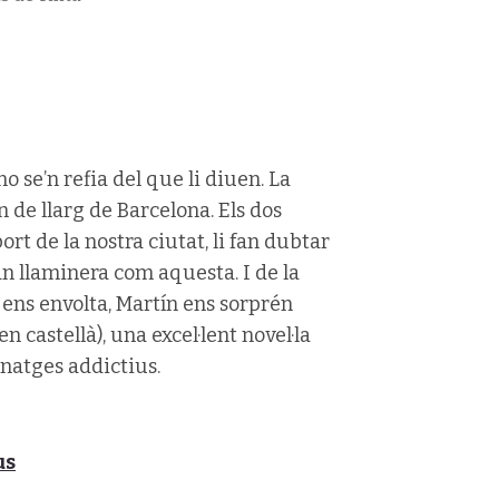
 se’n refia del que li diuen. La
n de llarg de Barcelona. Els dos
rt de la nostra ciutat, li fan dubtar
an llaminera com aquesta. I de la
 ens envolta, Martín ens sorprén
 castellà), una excel·lent novel·la
onatges addictius.
us