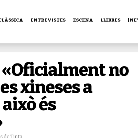
CLÀSSICA
ENTREVISTES
ESCENA
LLIBRES
[NE
 «Oficialment no
es xineses a
 això és
»
s de Tinta