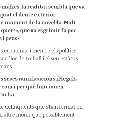
 màfies, la realitat sembla que va
prat el deute exterior
un moment de la novel·la. Molt
quer?», que va esgrimir fa poc
 i peus?
s economia, i mentre els polítics
eu lloc de treball i el seu estàtus
 mans.
s seves ramificacions il·legals.
 com i per què funcionen
rucha.
s de delinqüents que s’han format en
 un altre món, i que possiblement