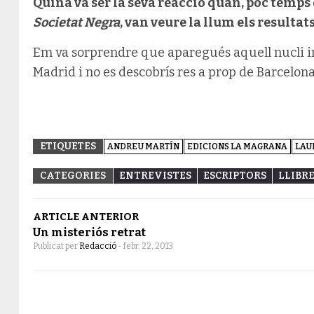
Quina va ser la seva reacció quan, poc temps 
Societat Negra
, van veure la llum els resultats
Em va sorprendre que aparegués aquell nucli i
Madrid i no es descobrís res a prop de Barcelona.
ETIQUETES
ANDREU MARTÍN
EDICIONS LA MAGRANA
LAU
CATEGORIES
ENTREVISTES
ESCRIPTORS
LLIBR
ARTICLE ANTERIOR
Un misteriós retrat
Publicat per
Redacció
-
febr. 22, 2013