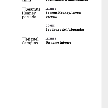
LLIBRES
Seamus Heaney, la veu
serena
CÒMIC
Les dones de l’aiguagim
LLIBRES
Un home íntegre