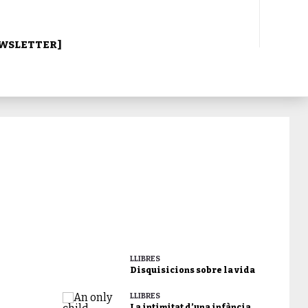
WSLETTER]
LLIBRES
Disquisicions sobre la vida
LLIBRES
La intimitat d’una infància