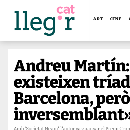
ART
CINE
Andreu Martín:
existeixen tríad
Barcelona, però
inversemblant
Amb 'Societat Negra', l'autor va guanyar el Premi Crim