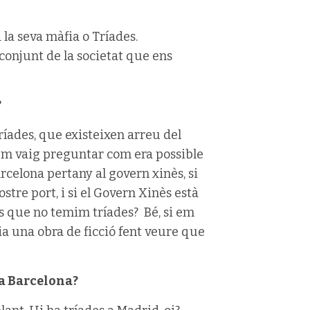
 la seva màfia o Tríades.
conjunt de la societat que ens
?
ríades, que existeixen arreu del
 em vaig preguntar com era possible
rcelona pertany al govern xinès, si
stre port, i si el Govern Xinès està
s que no temim tríades? Bé, si em
ria una obra de ficció fent veure que
 a Barcelona?