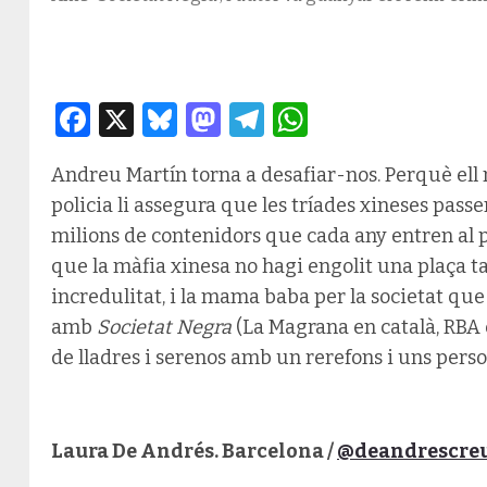
Facebook
X
Bluesky
Mastodon
Telegram
WhatsApp
Andreu Martín torna a desafiar-nos. Perquè ell no
policia li assegura que les tríades xineses passe
milions de contenidors que cada any entren al po
que la màfia xinesa no hagi engolit una plaça t
incredulitat, i la mama baba per la societat que
amb
Societat Negra
(La Magrana en català, RBA en
de lladres i serenos amb un rerefons i uns pers
Laura De Andrés. Barcelona /
@deandrescre