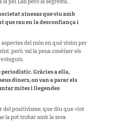
ma la pei Lan però la segresta…
societat xinesas que viu amb
 que rau en la desconfiança i
s aspectes del món en què vivim per
nt, però, val la pena conèixer els
revinguts.
periodístic. Gràcies a ella,
eus diners, on van a parar els
untar mites i llegendes
tir del positivisme, que diu que «tot
me la pot trobar amb la seva