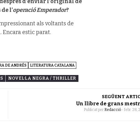
després d’enviar l’original de
 de l’
operació Emperador
?
mpressionant als voltants de
 Encara estic parat.
RA DE ANDRÉS
LITERATURA CATALANA
ES
NOVEL·LA NEGRA / THRILLER
SEGÜENT ARTI
Un llibre de grans mest
Publicat per
Redacció
-
febr. 28, 