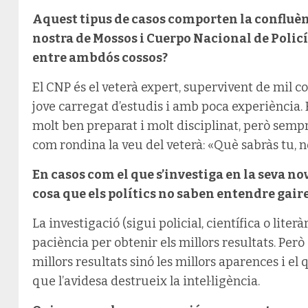
Aquest tipus de casos comporten la confluènci
nostra de Mossos i Cuerpo Nacional de Policí
entre ambdós cossos?
El CNP és el veterà expert, supervivent de mil c
jove carregat d’estudis i amb poca experiència. 
molt ben preparat i molt disciplinat, però semp
com rondina la veu del veterà: «Què sabràs tu, 
En casos com el que s’investiga en la seva no
cosa que els polítics no saben entendre gaire
La investigació (sigui policial, científica o lite
paciència per obtenir els millors resultats. Però a
millors resultats sinó les millors aparences i el q
que l’avidesa destrueix la intel·ligència.