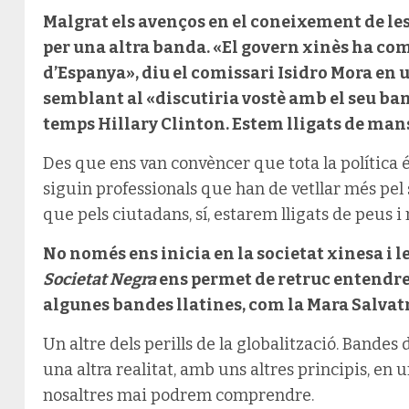
Malgrat els avenços en el coneixement de les
per una altra banda. «El govern xinès ha com
d’Espanya», diu el comissari Isidro Mora en 
semblant al «discutiria vostè amb el seu ban
temps Hillary Clinton. Estem lligats de mans
Des que ens van convèncer que tota la política é
siguin professionals que han de vetllar més pel s
que pels ciutadans, sí, estarem lligats de peus i
No només ens inicia en la societat xinesa i le
Societat Negra
ens permet de retruc entendre
algunes bandes llatines, com la Mara Salvat
Un altre dels perills de la globalització. Bande
una altra realitat, amb uns altres principis, en
nosaltres mai podrem comprendre.