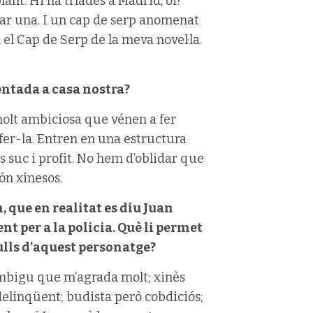
ant. Hi ha tríades a Madrid, oi?
ar una. I un cap de serp anomenat
 el Cap de Serp de la meva novel·la.
sentada a casa nostra?
 molt ambiciosa que vénen a fer
 fer-la. Entren en una estructura
ls suc i profit. No hem d’oblidar que
són xinesos.
 que en realitat es diu Juan
t per a la policia. Què li permet
 ulls d’aquest personatge?
mbigu que m’agrada molt; xinès
delinqüent; budista però cobdiciós;