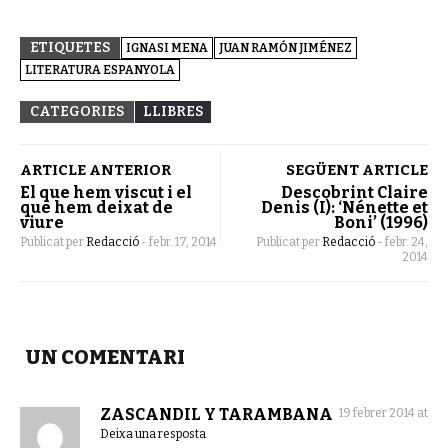
ETIQUETES
IGNASI MENA
JUAN RAMÓN JIMÉNEZ
LITERATURA ESPANYOLA
CATEGORIES
LLIBRES
ARTICLE ANTERIOR
SEGÜENT ARTICLE
El que hem viscut i el
Descobrint Claire
que hem deixat de
Denis (I): ‘Nénette et
viure
Boni’ (1996)
Publicat per
Redacció
-
febr. 17, 2014
Publicat per
Redacció
-
febr. 24,
2014
UN COMENTARI
ZASCANDIL Y TARAMBANA
19 febrer 2014 at
Deixa una resposta