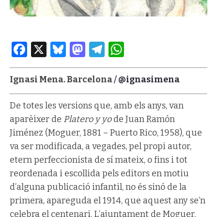
Facebook
X
Bluesky
Mastodon
Telegram
WhatsApp
Ignasi Mena. Barcelona /
@ignasimena
De totes les versions que, amb els anys, van
aparèixer de
Platero y yo
de Juan Ramón
Jiménez (Moguer, 1881 – Puerto Rico, 1958), que
va ser modificada, a vegades, pel propi autor,
etern perfeccionista de sí mateix, o fins i tot
reordenada i escollida pels editors en motiu
d’alguna publicació infantil, no és sinó de la
primera, apareguda el 1914, que aquest any se’n
celebra el centenari. L’ajuntament de Moguer,