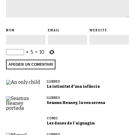
NOM
EMAIL
WEBSITE
+
5
=
10
LLIBRES
La intimitat d’una infància
LLIBRES
Seamus Heaney, la veu serena
CÒMIC
Les dones de l’aiguagim
LLIBRES