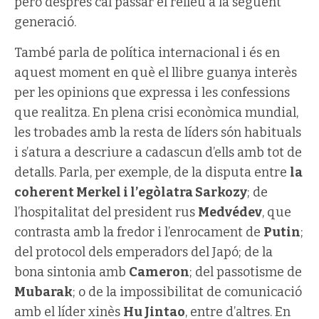
però després cal passar el relleu a la següent
generació.
També parla de política internacional i és en
aquest moment en què el llibre guanya interès
per les opinions que expressa i les confessions
que realitza. En plena crisi econòmica mundial,
les trobades amb la resta de líders són habituals
i s’atura a descriure a cadascun d’ells amb tot de
detalls. Parla, per exemple, de la disputa entre
la
coherent Merkel i l’egòlatra Sarkozy
; de
l’hospitalitat del president rus
Medvédev
, que
contrasta amb la fredor i l’enrocament de
Putin
;
del protocol dels emperadors del Japó; de la
bona sintonia amb
Cameron
; del passotisme de
Mubarak
; o de la impossibilitat de comunicació
amb el líder xinès
Hu Jintao
, entre d’altres. En