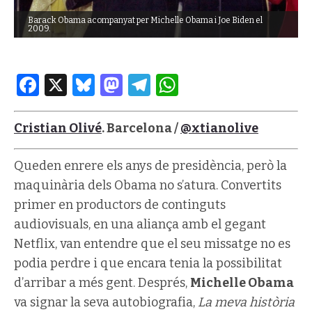
Barack Obama acompanyat per Michelle Obama i Joe Biden el
2009.
Facebook
X
Bluesky
Mastodon
Telegram
WhatsApp
Cristian Olivé
. Barcelona /
@xtianolive
Queden enrere els anys de presidència, però la
maquinària dels Obama no s’atura. Convertits
primer en productors de continguts
audiovisuals, en una aliança amb el gegant
Netflix, van entendre que el seu missatge no es
podia perdre i que encara tenia la possibilitat
d’arribar a més gent.
Després,
Michelle Obama
va signar la seva autobiografia,
La meva
història