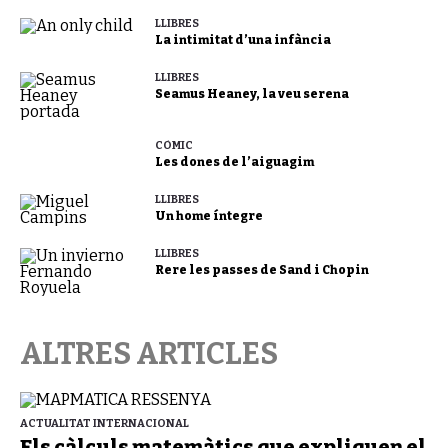
LLIBRES
La intimitat d’una infància
LLIBRES
Seamus Heaney, la veu serena
CÒMIC
Les dones de l’aiguagim
LLIBRES
Un home íntegre
LLIBRES
Rere les passes de Sand i Chopin
ALTRES ARTICLES
ACTUALITAT INTERNACIONAL
Els càlculs matemàtics que expliquen el