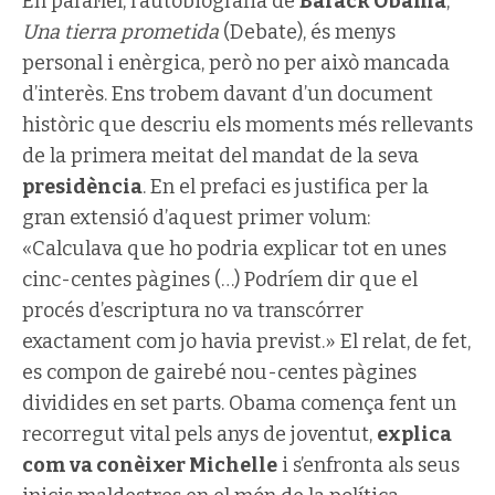
En paral·lel, l’autobiografia de
Barack Obama
,
Una
tierra prometida
(Debate), és menys
personal i enèrgica, però no per això mancada
d’interès. Ens trobem davant d’un document
històric que descriu els moments més rellevants
de la primera meitat del mandat de la seva
presidència
. En el prefaci es justifica per la
gran extensió d’aquest primer volum:
«Calculava que ho podria explicar tot en unes
cinc-centes pàgines (…) Podríem dir que el
procés d’escriptura no va transcórrer
exactament com jo havia previst.» El relat, de fet,
es compon de gairebé nou-centes pàgines
dividides en set parts.
Obama comença fent un
recorregut vital pels anys de joventut,
explica
com va conèixer Michelle
i s’enfronta als seus