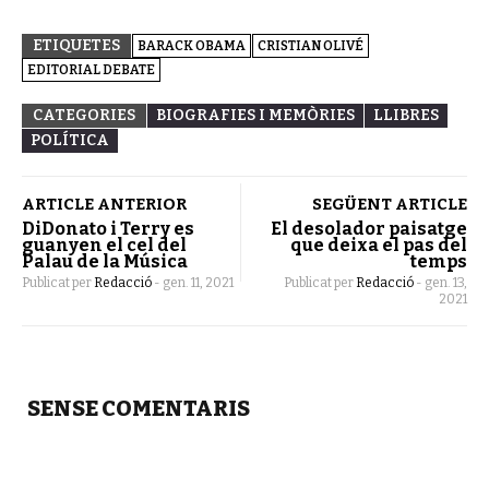
ETIQUETES
BARACK OBAMA
CRISTIAN OLIVÉ
EDITORIAL DEBATE
CATEGORIES
BIOGRAFIES I MEMÒRIES
LLIBRES
POLÍTICA
ARTICLE ANTERIOR
SEGÜENT ARTICLE
DiDonato i Terry es
El desolador paisatge
guanyen el cel del
que deixa el pas del
Palau de la Música
temps
Publicat per
Redacció
-
gen. 11, 2021
Publicat per
Redacció
-
gen. 13,
2021
SENSE COMENTARIS