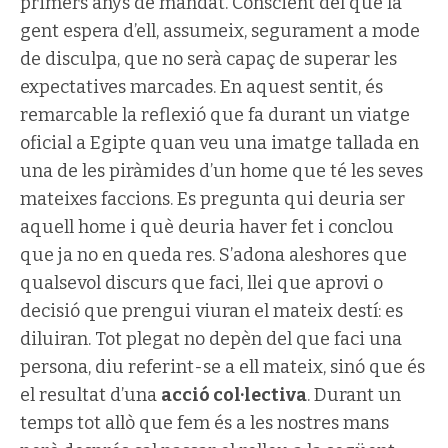
primers anys de mandat. Conscient del que la
gent espera d’ell, assumeix, segurament a mode
de disculpa, que no serà capaç de superar les
expectatives marcades. En aquest sentit, és
remarcable la reflexió que fa durant un viatge
oficial a Egipte quan veu una imatge tallada en
una de les piràmides d’un home que té les seves
mateixes faccions. Es pregunta qui deuria ser
aquell home i què deuria haver fet i conclou
que ja no en queda res. S’adona aleshores que
qualsevol discurs que faci, llei que aprovi o
decisió que prengui viuran el mateix destí: es
diluiran. Tot plegat no depèn del que faci una
persona, diu referint-se a ell mateix, sinó que és
el resultat d’una
acció col·lectiva
. Durant un
temps tot allò que fem és a les nostres mans