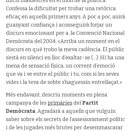
inicis maldestres en el món de la política.
Confessa la dificultat per trobar una retòrica
eficaç en aquells primers anys. A poc a poc, anirà
guanyant confiança i aconseguirà forjar un
discurs emocionant per a. la Convenció Nacional
Demòcrata del 2004: «Arriba un moment en el
discurs en què trobo la meva cadència. El públic
s’està en silenci en lloc d’exaltar-se (…). Hi ha una
mena de sensació física, un corrent d’emoció
que va i ve entre el públic i tu, com si les seves
vides i la teva de sobte s’haguessin entrellaçat.»
Més endavant, descriu moments en plena
campanya de les
primàries
del
Partit
Demòcrata
. Agradarà a aquells que vulguin
saber sobre els secrets de l’assessorament polític
i de les jugades més brutes per desemmascarar