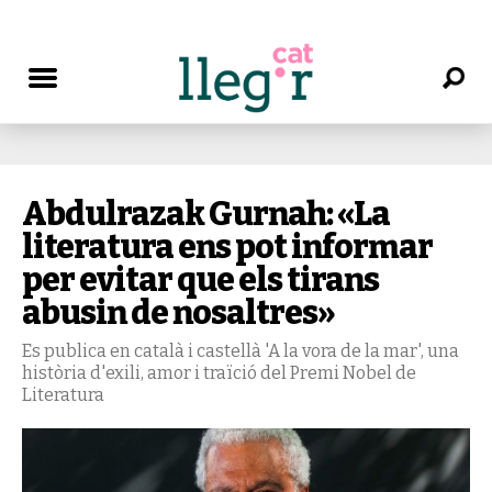
Abdulrazak Gurnah: «La
literatura ens pot informar
per evitar que els tirans
abusin de nosaltres»
Es publica en català i castellà 'A la vora de la mar', una
història d'exili, amor i traïció del Premi Nobel de
Literatura