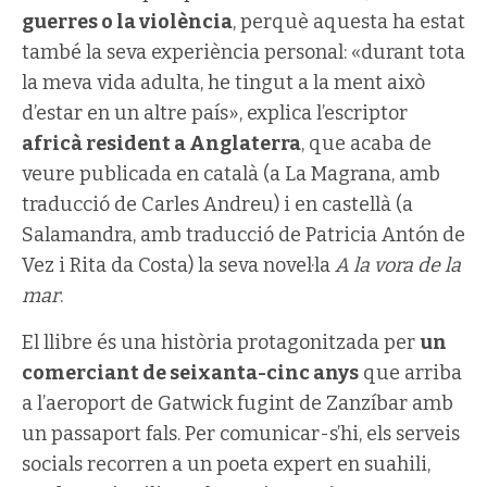
guerres o la violència
, perquè aquesta ha estat
també la seva experiència personal: «durant tota
la meva vida adulta, he tingut a la ment això
d’estar en un altre país», explica l’escriptor
africà resident a Anglaterra
, que acaba de
veure publicada en català (a La Magrana, amb
traducció de Carles Andreu) i en castellà (a
Salamandra, amb traducció de Patricia Antón de
Vez i Rita da Costa) la seva novel·la
A la vora de la
mar
.
El llibre és una història protagonitzada per
un
comerciant de seixanta-cinc anys
que arriba
a l’aeroport de Gatwick fugint de Zanzíbar amb
un passaport fals. Per comunicar-s’hi, els serveis
socials recorren a un poeta expert en suahili,