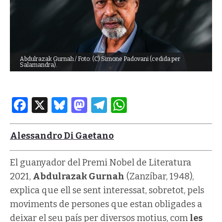
Abdulrazak Gurnah / Foto: (C) Simone Padovani (cedida per
Salamandra).
Facebook
X
Bluesky
Mastodon
Telegram
WhatsApp
Alessandro Di Gaetano
El guanyador del Premi Nobel de Literatura
2021,
Abdulrazak Gurnah
(Zanzíbar, 1948),
explica que ell se sent interessat, sobretot, pels
moviments de persones que estan obligades a
deixar el seu país per diversos motius, com
les