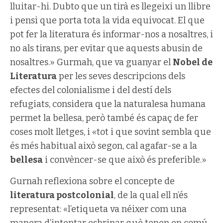
lluitar-hi. Dubto que un tirà es llegeixi un llibre
i pensi que porta tota la vida equivocat. El que
pot fer la literatura és informar-nos a nosaltres, i
no als tirans, per evitar que aquests abusin de
nosaltres.» Gurmah, que va guanyar el
Nobel de
Literatura
per les seves descripcions dels
efectes del colonialisme i del destí dels
refugiats, considera que la naturalesa humana
permet la bellesa, però també és capaç de fer
coses molt lletges, i «tot i que sovint sembla que
és més habitual això segon, cal agafar-se a la
bellesa
i convèncer-se que això és preferible.»
Gurnah reflexiona sobre el concepte de
literatura postcolonial
, de la qual ell n’és
representat: «l’etiqueta va néixer com una
manera d’intentar esbrinar què tenen en comú