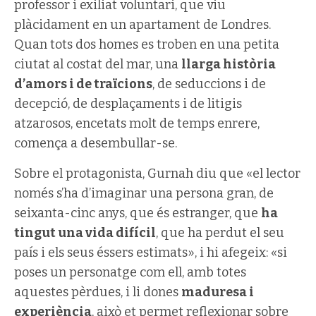
professor i exiliat voluntari, que viu
plàcidament en un apartament de Londres.
Quan tots dos homes es troben en una petita
ciutat al costat del mar, una
llarga història
d’amors i de traïcions
, de seduccions i de
decepció, de desplaçaments i de litigis
atzarosos, encetats molt de temps enrere,
comença a desembullar-se.
Sobre el protagonista, Gurnah diu que «el lector
només s’ha d’imaginar una persona gran, de
seixanta-cinc anys, que és estranger, que
ha
tingut una vida difícil
, que ha perdut el seu
país i els seus éssers estimats», i hi afegeix: «si
poses un personatge com ell, amb totes
aquestes pèrdues, i li dones
maduresa i
experiència
, això et permet reflexionar sobre