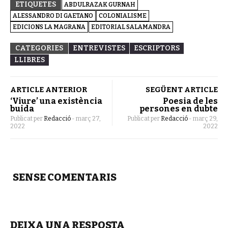
ETIQUETES
ABDULRAZAK GURNAH
ALESSANDRO DI GAETANO
COLONIALISME
EDICIONS LA MAGRANA
EDITORIAL SALAMANDRA
CATEGORIES
ENTREVISTES
ESCRIPTORS
LLIBRES
ARTICLE ANTERIOR
SEGÜENT ARTICLE
‘Viure’ una existència
Poesia de les
buida
persones en dubte
Publicat per
Redacció
-
març 27,
Publicat per
Redacció
-
març 29,
2022
2022
SENSE COMENTARIS
DEIXA UNA RESPOSTA