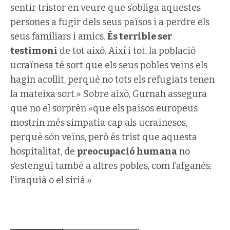
sentir tristor en veure que s’obliga aquestes
persones a fugir dels seus països i a perdre els
seus familiars i amics.
És terrible ser
testimoni
de tot això. Així i tot, la població
ucraïnesa té sort que els seus pobles veïns els
hagin acollit, perquè no tots els refugiats tenen
la mateixa sort.» Sobre això, Gurnah assegura
que no el sorprèn «que els països europeus
mostrin més simpatia cap als ucraïnesos,
perquè són veïns, però és trist que aquesta
hospitalitat, de
preocupació humana
no
s’estengui també a altres pobles, com l’afganès,
l’iraquià o el sirià.»