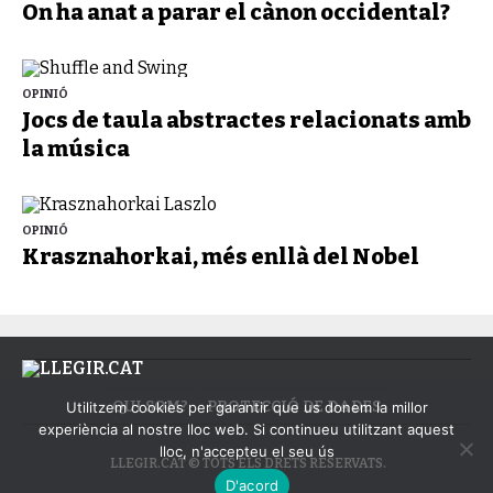
On ha anat a parar el cànon occidental?
OPINIÓ
Jocs de taula abstractes relacionats amb
la música
OPINIÓ
Krasznahorkai, més enllà del Nobel
QUI SOM?
PROTECCIÓ DE DADES
Utilitzem cookies per garantir que us donem la millor
experiència al nostre lloc web. Si continueu utilitzant aquest
lloc, n'accepteu el seu ús
LLEGIR.CAT © TOTS ELS DRETS RESERVATS.
D'acord