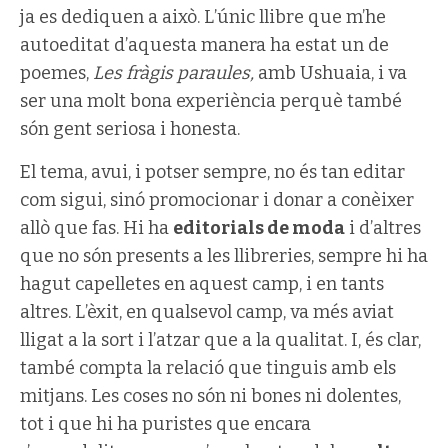
ja es dediquen a això. L’únic llibre que m’he
autoeditat d’aquesta manera ha estat un de
poemes,
Les fràgis paraules,
amb Ushuaia, i va
ser una molt bona experiència perquè també
són gent seriosa i honesta.
El tema, avui, i potser sempre, no és tan editar
com sigui, sinó promocionar i donar a conèixer
allò que fas. Hi ha
editorials de moda
i d’altres
que no són presents a les llibreries, sempre hi ha
hagut capelletes en aquest camp, i en tants
altres. L’èxit, en qualsevol camp, va més aviat
lligat a la sort i l’atzar que a la qualitat. I, és clar,
també compta la relació que tinguis amb els
mitjans. Les coses no són ni bones ni dolentes,
tot i que hi ha puristes que encara