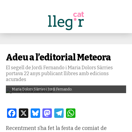
Adeu a l’editorial Meteora
El segell de Jordi Fernando i Maria Dolors Sàrries
portava 22 anys publicant llibres amb edicions
acurades
Maria Dolors Sàrries i Jordi Fernando.
Facebook
X
Bluesky
Mastodon
Telegram
WhatsApp
Recentment s’ha fet la festa de comiat de