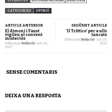
ETIQUETES
EDITORIAL METEORA
JÚLIA COSTA
CATEGORIES
OPINIÓ
ARTICLE ANTERIOR
SEGÜENT ARTICLE
El dimoni i Faust
‘Il Trittico’ per a ulls
vigilen el convent
tancats
misteriós
Publicat per
Redacció
-
nov. 28,
Publicat per
Redacció
-
nov. 26,
2022
2022
SENSE COMENTARIS
DEIXA UNA RESPOSTA