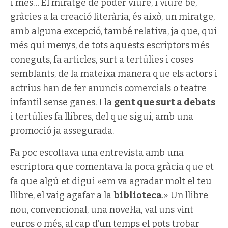
i més… El miratge de poder viure, i viure bé,
gràcies a la creació literària, és això, un miratge,
amb alguna excepció, també relativa, ja que, qui
més qui menys, de tots aquests escriptors més
coneguts, fa articles, surt a tertúlies i coses
semblants, de la mateixa manera que els actors i
actrius han de fer anuncis comercials o teatre
infantil sense ganes. I la
gent que surt a debats
i tertúlies fa llibres, del que sigui, amb una
promoció ja assegurada.
Fa poc escoltava una entrevista amb una
escriptora que comentava la poca gràcia que et
fa que algú et digui «em va agradar molt el teu
llibre, el vaig agafar a la
biblioteca
.» Un llibre
nou, convencional, una novel·la, val uns vint
euros o més, al cap d’un temps el pots trobar