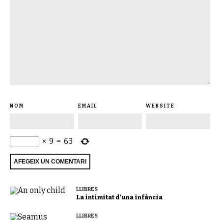
NOM
EMAIL
WEBSITE
×
9
=
63
LLIBRES
La intimitat d’una infància
LLIBRES