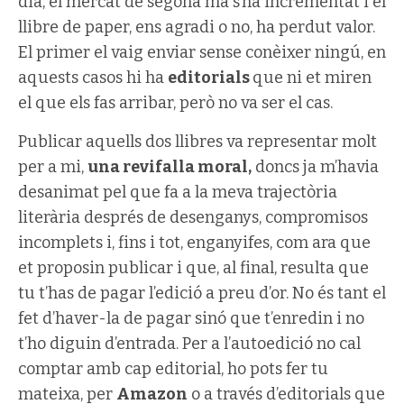
dia, el mercat de segona mà s’ha incrementat i el
llibre de paper, ens agradi o no, ha perdut valor.
El primer el vaig enviar sense conèixer ningú, en
aquests casos hi ha
editorials
que ni et miren
el que els fas arribar, però no va ser el cas.
Publicar aquells dos llibres va representar molt
per a mi,
una revifalla moral,
doncs ja m’havia
desanimat pel que fa a la meva trajectòria
literària després de desenganys, compromisos
incomplets i, fins i tot, enganyifes, com ara que
et proposin publicar i que, al final, resulta que
tu t’has de pagar l’edició a preu d’or. No és tant el
fet d’haver-la de pagar sinó que t’enredin i no
t’ho diguin d’entrada. Per a l’autoedició no cal
comptar amb cap editorial, ho pots fer tu
mateixa, per
Amazon
o a través d’editorials que