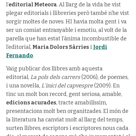
l’
editorial Meteora
. Al llarg de la vida he vist
plegar editorials i llibreries però també n’he vist
sorgir moltes de noves. HI havia molta gent i va
ser un comiat entranyable i emotiu, al volt de la
parella que han estat l’ànima incombustible de
l’editorial,
Maria Dolors Sàrries
i
Jordi
Fernando
.
Vaig publicar dos llibres amb aquesta
editorial,
La pols dels carrers
(2006)
,
de poemes,
i una novel·la,
L’inici del capvespre
(2009)
.
En
tinc un molt bon record, gent seriosa, amable,
edicions acurades
, tracte amabilíssim,
presentacions molt ben organitzades. El món de
la literatura ha canviat molt al llarg del temps,
surten llibres, escriptors i escriptores nous cada