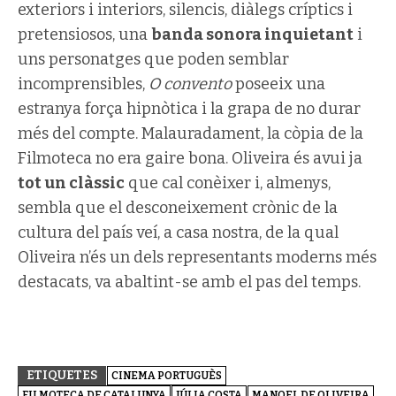
exteriors i interiors, silencis, diàlegs críptics i
pretensiosos, una
banda sonora inquietant
i
uns personatges que poden semblar
incomprensibles,
O convento
poseeix una
estranya força hipnòtica i la grapa de no durar
més del compte. Malauradament, la còpia de la
Filmoteca no era gaire bona. Oliveira és avui ja
tot un clàssic
que cal conèixer i, almenys,
sembla que el desconeixement crònic de la
cultura del país veí, a casa nostra, de la qual
Oliveira n’és un dels representants moderns més
destacats, va abaltint-se amb el pas del temps.
ETIQUETES
CINEMA PORTUGUÈS
FILMOTECA DE CATALUNYA
JÚLIA COSTA
MANOEL DE OLIVEIRA