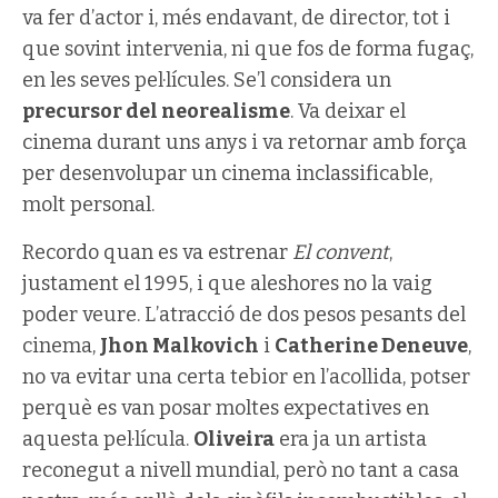
va fer d’actor i, més endavant, de director, tot i
que sovint intervenia, ni que fos de forma fugaç,
en les seves pel·lícules. Se’l considera un
precursor del neorealisme
. Va deixar el
cinema durant uns anys i va retornar amb força
per desenvolupar un cinema inclassificable,
molt personal.
Recordo quan es va estrenar
El convent
,
justament el 1995, i que aleshores no la vaig
poder veure. L’atracció de dos pesos pesants del
cinema,
Jhon Malkovich
i
Catherine Deneuve
,
no va evitar una certa tebior en l’acollida, potser
perquè es van posar moltes expectatives en
aquesta pel·lícula.
Oliveira
era ja un artista
reconegut a nivell mundial, però no tant a casa