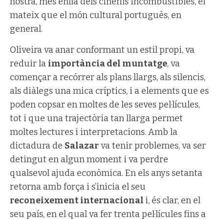
nostra, més enllà dels cinèfils incombustibles, el
mateix que el món cultural portuguès, en
general.
Oliveira va anar conformant un estil propi, va
reduir la
importància del muntatge
, va
començar a recórrer als plans llargs, als silencis,
als diàlegs una mica críptics, i a elements que es
poden copsar en moltes de les seves pel·lícules,
tot i que una trajectòria tan llarga permet
moltes lectures i interpretacions. Amb la
dictadura de
Salazar
va tenir problemes, va ser
detingut en algun moment i va perdre
qualsevol ajuda econòmica. En els anys setanta
retorna amb força i s’inicia el seu
reconeixement internacional
i, és clar, en el
seu país, en el qual va fer trenta pel·lícules fins a