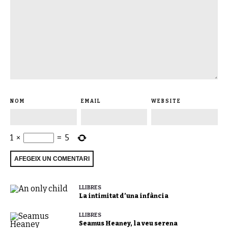
NOM
EMAIL
WEBSITE
1
×
=
5
LLIBRES
La intimitat d’una infància
LLIBRES
Seamus Heaney, la veu serena