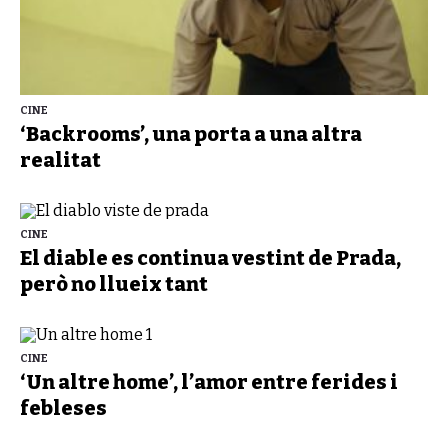
CINE
‘Backrooms’, una porta a una altra
realitat
CINE
El diable es continua vestint de Prada,
però no llueix tant
CINE
‘Un altre home’, l’amor entre ferides i
febleses