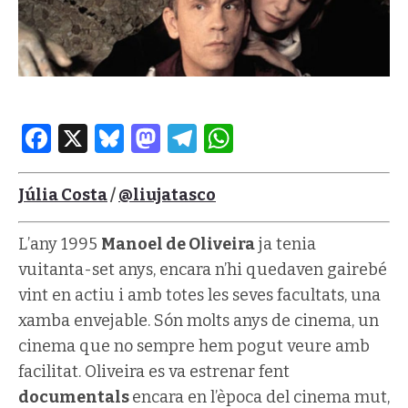
Facebook
X
Bluesky
Mastodon
Telegram
WhatsApp
Júlia Costa
/
@liujatasco
L’any 1995
Manoel de Oliveira
ja tenia
vuitanta-set anys, encara n’hi quedaven gairebé
vint en actiu i amb totes les seves facultats, una
xamba envejable. Són molts anys de cinema, un
cinema que no sempre hem pogut veure amb
facilitat. Oliveira es va estrenar fent
documentals
encara en l’època del cinema mut,