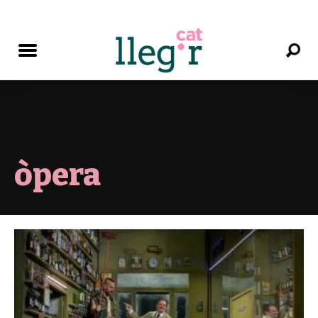
òpera