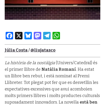
Facebook
X
Bluesky
Mastodon
Telegram
WhatsApp
Júlia Costa
/
@liujatasco
La història de la nostàlgia
(Univers/Catedral) és
el primer llibre de
Natàlia Romaní
. Ha estat
un llibre ben rebut, i està nominat al Premi
Llibreter. Tot plegat pot fer que es desvetllin les
expectatives excessives que avui acomboien
molts primers llibres i molts productes culturals
suposadament innovadors. La novel·la
està ben