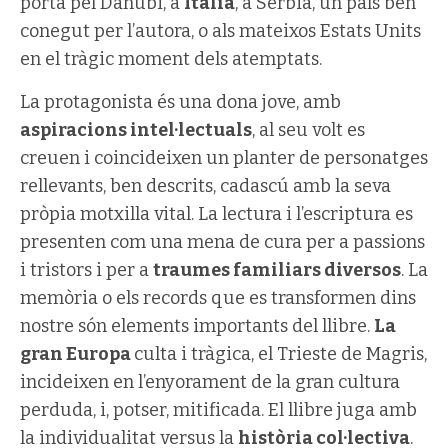
porta pel Danubi, a
Itàlia
, a Sèrbia, un país ben
conegut per l’autora, o als mateixos Estats Units
en el tràgic moment dels atemptats.
La protagonista és una dona jove, amb
aspiracions intel·lectuals
, al seu volt es
creuen i coincideixen un planter de personatges
rellevants, ben descrits, cadascú amb la seva
pròpia motxilla vital. La lectura i l’escriptura es
presenten com una mena de cura per a passions
i tristors i per a
traumes familiars diversos
. La
memòria o els records que es transformen dins
nostre són elements importants del llibre.
La
gran Europa
culta i tràgica, el Trieste de Magris,
incideixen en l’enyorament de la gran cultura
perduda, i, potser, mitificada. El llibre juga amb
la individualitat versus la
història col·lectiva
.