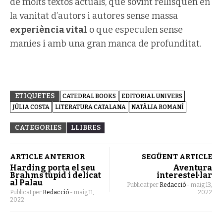
de molts textos actuals, que sovint rellisquen en
la vanitat d’autors i autores sense massa
experiència vital
o que especulen sense
manies i amb una gran manca de profunditat.
ETIQUETES
CATEDRAL BOOKS
EDITORIAL UNIVERS
JÚLIA COSTA
LITERATURA CATALANA
NATÀLIA ROMANÍ
CATEGORIES
LLIBRES
ARTICLE ANTERIOR
SEGÜENT ARTICLE
Harding porta el seu
Aventura
Brahms tupid i delicat
interestel·lar
al Palau
Publicat per
Redacció
-
maig 13,
Publicat per
Redacció
-
maig 11,
2022
2022