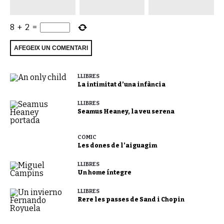
8
+
2
=
LLIBRES
La intimitat d’una infància
LLIBRES
Seamus Heaney, la veu serena
CÒMIC
Les dones de l’aiguagim
LLIBRES
Un home íntegre
LLIBRES
Rere les passes de Sand i Chopin