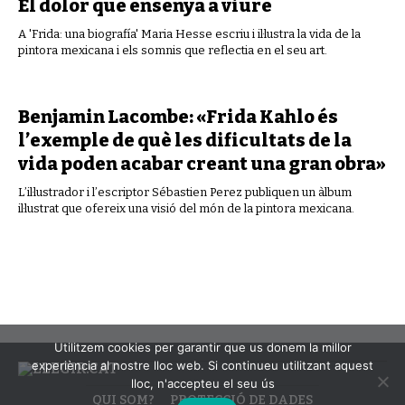
El dolor que ensenya a viure
A 'Frida: una biografía' Maria Hesse escriu i il·lustra la vida de la
pintora mexicana i els somnis que reflectia en el seu art.
Benjamin Lacombe: «Frida Kahlo és
l’exemple de què les dificultats de la
vida poden acabar creant una gran obra»
L’il·lustrador i l’escriptor Sébastien Perez publiquen un àlbum
il·lustrat que ofereix una visió del món de la pintora mexicana.
Utilitzem cookies per garantir que us donem la millor
experiència al nostre lloc web. Si continueu utilitzant aquest
lloc, n'accepteu el seu ús
QUI SOM?
PROTECCIÓ DE DADES