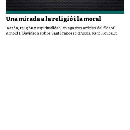
Una mirada a la religió i la moral
'Razón, religión y espiritualidad' aplega tres articles del filòsof
Arnold I. Davidson sobre Sant Francesc d'Assís, Kant i Foucault.