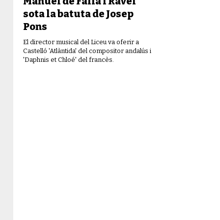
Manuel de Falla i Ravel
sota la batuta de Josep
Pons
El director musical del Liceu va oferir a
Castelló 'Atlàntida' del compositor andalús i
'Daphnis et Chloé' del francès.