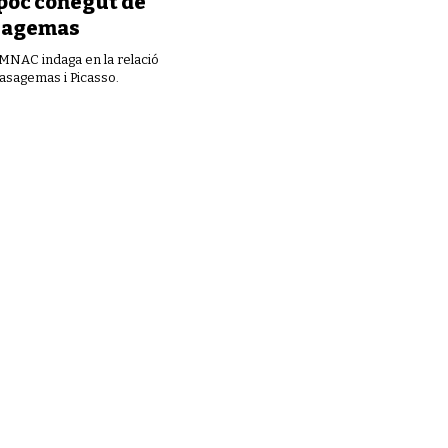
poc conegut de
sagemas
 MNAC indaga en la relació
Casagemas i Picasso.