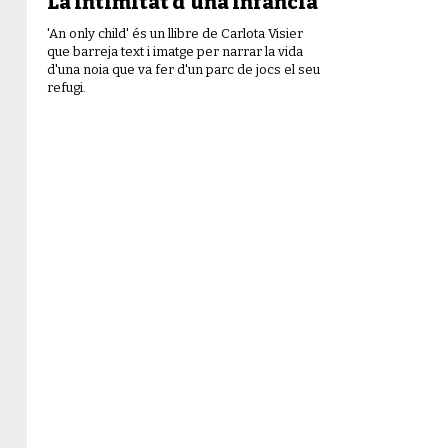
La intimitat d’una infància
'An only child' és un llibre de Carlota Visier
que barreja text i imatge per narrar la vida
d'una noia que va fer d'un parc de jocs el seu
refugi.