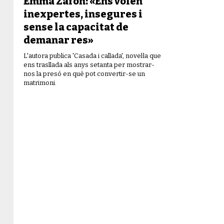
Emma Zafón: «Ens volen
inexpertes, insegures i
sense la capacitat de
demanar res»
L'autora publica 'Casada i callada', novel·la que
ens trasllada als anys setanta per mostrar-
nos la presó en què pot convertir-se un
matrimoni.