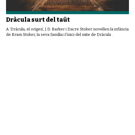
Dràcula surt del taüt
A ‘Drácula, el origen’, J.D. Barker i Dacre Stoker novel·len la infància
de Bram Stoker, la seva família i l’inici del mite de Dràcula .