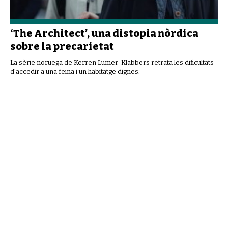
‘The Architect’, una distopia nòrdica
sobre la precarietat
La sèrie noruega de Kerren Lumer-Klabbers retrata les dificultats
d'accedir a una feina i un habitatge dignes.