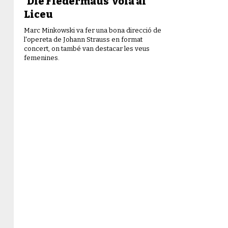
‘Die Fledermaus’ vola al
Liceu
Marc Minkowski va fer una bona direcció de
l'opereta de Johann Strauss en format
concert, on també van destacar les veus
femenines.