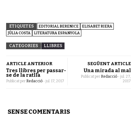
ETIQUETES
EDITORIAL BERENICE
ELISABET RIERA
JÚLIA COSTA
LITERATURA ESPANYOLA
CATEGORIES
LLIBRES
ARTICLE ANTERIOR
SEGÜENT ARTICLE
Tres llibres per passar-
Una mirada al mal
se de la ratlla
Publicat per
Redacció
-
jul. 27,
Publicat per
Redacció
-
jul. 17, 2017
2017
SENSE COMENTARIS