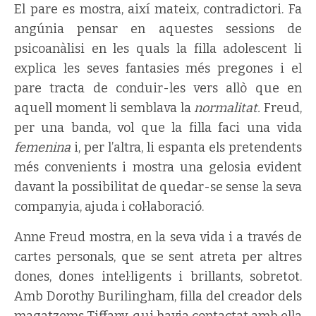
El pare es mostra, així mateix, contradictori. Fa
angúnia pensar en aquestes sessions de
psicoanàlisi en les quals la filla adolescent li
explica les seves fantasies més pregones i el
pare tracta de conduir-les vers allò que en
aquell moment li semblava la
normalitat.
Freud,
per una banda, vol que la filla faci una vida
femenina
i, per l’altra, li espanta els pretendents
més convenients i mostra una gelosia evident
davant la possibilitat de quedar-se sense la seva
companyia, ajuda i col·laboració.
Anne Freud mostra, en la seva vida i a través de
cartes personals, que se sent atreta per altres
dones, dones intel·ligents i brillants, sobretot.
Amb Dorothy Burilingham, filla del creador dels
magatzems Tiffany, qui havia contactat amb ella