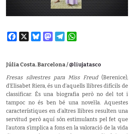
Facebook
X
Bluesky
Mastodon
Telegram
WhatsApp
Júlia Costa. Barcelona /
@liujatasco
Fresas silvestres para Miss Freud
(Berenice),
d’Elisabet Riera,
és un d’aquells llibres difícils de
classificar. És una biografia però no del tot i
tampoc no és ben bé una novel·la. Aquestes
característiques en d’altres llibres resulten una
servitud però aquí són estimulants pel fet que
l’autora s’implica a fons en la valoració de la vida