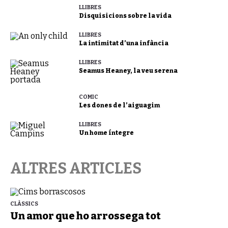
LLIBRES
Disquisicions sobre la vida
LLIBRES
La intimitat d’una infància
LLIBRES
Seamus Heaney, la veu serena
CÒMIC
Les dones de l’aiguagim
LLIBRES
Un home íntegre
ALTRES ARTICLES
CLÀSSICS
Un amor que ho arrossega tot