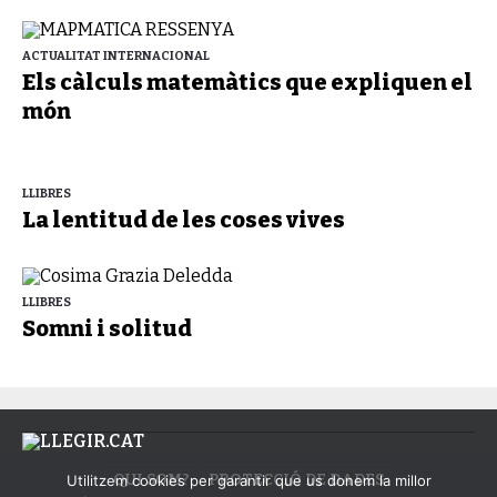
ACTUALITAT INTERNACIONAL
Els càlculs matemàtics que expliquen el
món
LLIBRES
La lentitud de les coses vives
LLIBRES
Somni i solitud
QUI SOM?
PROTECCIÓ DE DADES
Utilitzem cookies per garantir que us donem la millor