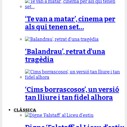
‘Te van a matar’, cinema per
als qui tenen set…
‘Balandrau’, retrat d’una
tragèdia
‘Cims borrascosos’, un versió
tan lliure i tan fidel alhora
CLÀSSICA