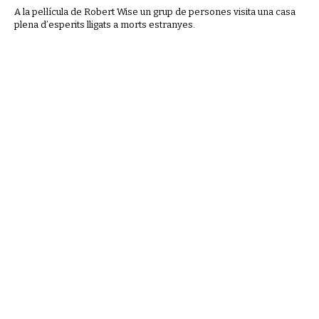
A la pel·lícula de Robert Wise un grup de persones visita una casa
plena d’esperits lligats a morts estranyes.