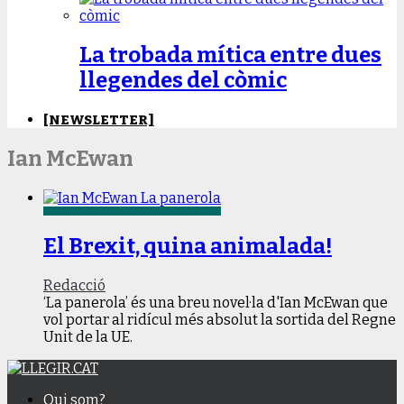
La trobada mítica entre dues
llegendes del còmic
[NEWSLETTER]
Ian McEwan
El Brexit, quina animalada!
Redacció
‘La panerola’ és una breu novel·la d'Ian McEwan que
vol portar al ridícul més absolut la sortida del Regne
Unit de la UE.
Qui som?