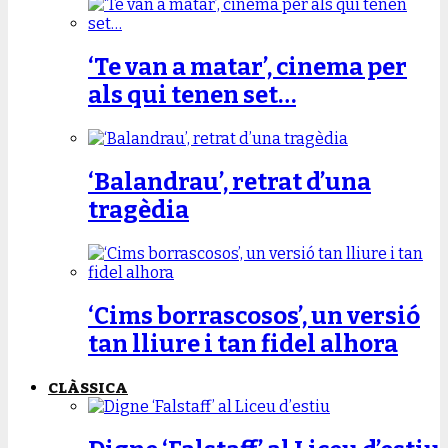
‘Te van a matar’, cinema per
als qui tenen set…
‘Balandrau’, retrat d’una
tragèdia
‘Cims borrascosos’, un versió
tan lliure i tan fidel alhora
CLÀSSICA