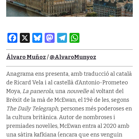
Facebook
X
Bluesky
Mastodon
Telegram
WhatsApp
Álvaro Muñoz
/
@AlvaroMunyoz
Anagrama ens presenta, amb traducció al català
de Ricard Vela i al castellà d’Antonio-Prometeo
Moya,
La panerola
, una
nouvelle
al voltant del
Brèxit de la mà de McEwan, el 19è de les, segons
The Daily Telegraph,
persones més poderoses en
la cultura britànica. Autor de nombroses i
premiades novel·les, McEwan entra al 2020 amb
una sàtira kafkiana (encara que ens venguin