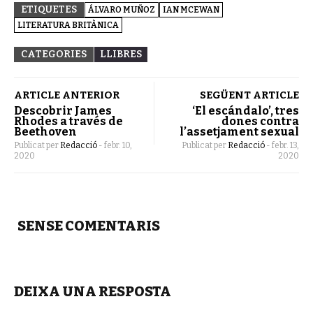
ETIQUETES
ÁLVARO MUÑOZ
IAN MCEWAN
LITERATURA BRITÀNICA
CATEGORIES
LLIBRES
ARTICLE ANTERIOR
SEGÜENT ARTICLE
Descobrir James
‘El escándalo’, tres
Rhodes a través de
dones contra
Beethoven
l’assetjament sexual
Publicat per
Redacció
-
febr. 10,
Publicat per
Redacció
-
febr. 13,
2020
2020
SENSE COMENTARIS
DEIXA UNA RESPOSTA