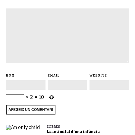
NOM
EMAIL
WEBSITE
×
2
=
10
LLIBRES
La intimitat d’una infància