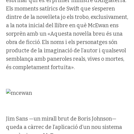
esbrinar qui és: el primer ministre d’Anglaterra.
Els moments satírics de Swift que s’esperen
dintre de la novel·leta jo els trobo, exclusivament,
a la nota inicial del llibre en què McEwan ens
sorprèn amb un «Aquesta novel·la breu és una
obra de ficció. Els noms i els personatges són
producte de la imaginació de l’autor i qualsevol
semblança amb paneroles reals, vives o mortes,
és completament fortuïta».
Jim Sans —un mirall brut de Boris Johnson—
queda a càrrec de l’aplicació d’un nou sistema