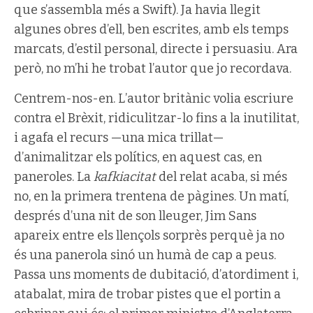
que s’assembla més a Swift). Ja havia llegit
algunes obres d’ell, ben escrites, amb els temps
marcats, d’estil personal, directe i persuasiu. Ara
però, no m’hi he trobat l’autor que jo recordava.
Centrem-nos-en. L’autor britànic volia escriure
contra el Brèxit, ridiculitzar-lo fins a la inutilitat,
i agafa el recurs —una mica trillat—
d’animalitzar els polítics, en aquest cas, en
paneroles. La
kafkiacitat
del relat acaba, si més
no, en la primera trentena de pàgines. Un matí,
després d’una nit de son lleuger, Jim Sans
apareix entre els llençols sorprès perquè ja no
és una panerola sinó un humà de cap a peus.
Passa uns moments de dubitació, d’atordiment i,
atabalat, mira de trobar pistes que el portin a