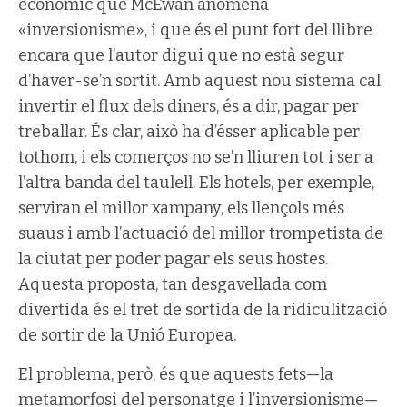
econòmic que McEwan anomena
«inversionisme», i que és el punt fort del llibre
encara que l’autor digui que no està segur
d’haver-se’n sortit. Amb aquest nou sistema cal
invertir el flux dels diners, és a dir, pagar per
treballar. És clar, això ha d’ésser aplicable per
tothom, i els comerços no se’n lliuren tot i ser a
l’altra banda del taulell. Els hotels, per exemple,
serviran el millor xampany, els llençols més
suaus i amb l’actuació del millor trompetista de
la ciutat per poder pagar els seus hostes.
Aquesta proposta, tan desgavellada com
divertida és el tret de sortida de la ridiculització
de sortir de la Unió Europea.
El problema, però, és que aquests fets—la
metamorfosi del personatge i l’inversionisme—