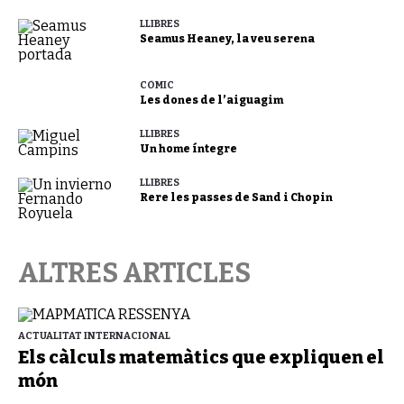
LLIBRES
Seamus Heaney, la veu serena
CÒMIC
Les dones de l’aiguagim
LLIBRES
Un home íntegre
LLIBRES
Rere les passes de Sand i Chopin
ALTRES ARTICLES
ACTUALITAT INTERNACIONAL
Els càlculs matemàtics que expliquen el
món