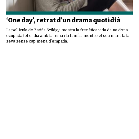
‘One day’, retrat d’un drama quotidià
La pel·lícula de Zsófia Szilágyi mostra la frenètica vida d'una dona
ocupada tot el dia amb la feina i la família mentre el seu marit fa la
seva sense cap mena d'empatia.