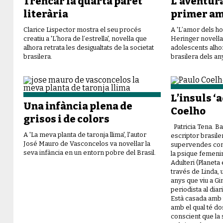
Trencar la quarta paret
L’aventur
literària
primer a
Clarice Lispector mostra el seu procés
A 'L’amor dels ho
creatiu a 'L’hora de l’estrella', novel·la que
Heringer novel·la
alhora retrata les desigualtats de la societat
adolescents alhor
brasilera.
brasilera dels an
L’insuls ‘
Una infància plena de
Coelho
grisos i de colors
Patricia Tena. B
A 'La meva planta de taronja llima', l'autor
escriptor brasiler
José Mauro de Vasconcelos va novel·lar la
supervendes com 
seva infància en un entorn pobre del Brasil.
la psique femenin
Adulteri (Planeta e
través de Linda, 
anys que viu a Gi
periodista al dia
Està casada amb 
amb el qual té dos
conscient que la 