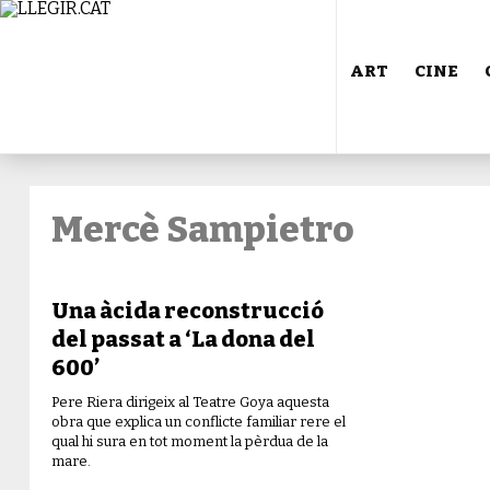
ART
CINE
Mercè Sampietro
Una àcida reconstrucció
del passat a ‘La dona del
600’
Pere Riera dirigeix al Teatre Goya aquesta
obra que explica un conflicte familiar rere el
qual hi sura en tot moment la pèrdua de la
mare.