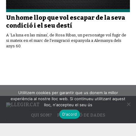
Un home llop que vol escapar de la seva
condició i el seu destí
A ‘La luna en las minas’, de Rosa Ribas, un personatge vol fugir de
si mateix en el marc de l'emigració espanyola a Alemanya dels
anys 60.
Utilitzem cookies per garantir que us donem la millor
experiència al nostre lloc web. Si continueu utilitzant aquest
lloc, n'accepteu el seu ús
D'acord
QUI SOM?
PROTECCIÓ DE DADES
LLEGIR.CAT © TOTS ELS DRETS RESERVATS.