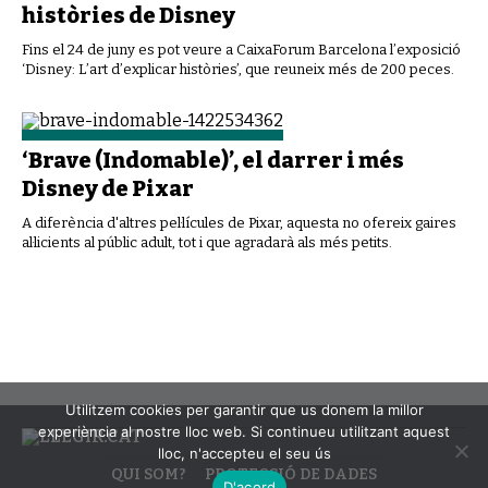
històries de Disney
Fins el 24 de juny es pot veure a CaixaForum Barcelona l’exposició
‘Disney: L’art d’explicar històries’, que reuneix més de 200 peces.
‘Brave (Indomable)’, el darrer i més
Disney de Pixar
A diferència d'altres pel·lícules de Pixar, aquesta no ofereix gaires
al·licients al públic adult, tot i que agradarà als més petits.
Utilitzem cookies per garantir que us donem la millor
experiència al nostre lloc web. Si continueu utilitzant aquest
lloc, n'accepteu el seu ús
QUI SOM?
PROTECCIÓ DE DADES
D'acord