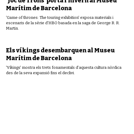
‘Joc de Trons’ porta l’hivern al Museu
Marítim de Barcelona
'Game of thrones: The touring exhibition' exposa materials i
escenaris de la sèrie d'HBO basada en la saga de George R. R.
Martin.
Els víkings desembarquen al Museu
Marítim de Barcelona
'Víkings' mostra els trets fonamentals d’aquesta cultura nòrdica
des de la seva expansió fins el declivi.