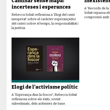
Caminar sense mapa:
Inexistent
incerteses i esperances
A 'Records de la
Solnit repassa els
Rebecca Solnit reflexiona a 'Elogi del camí
compromís amb e
inesperat' sobre el caràcter esperançador
del canvi i sobre el temps, la responsabilitat i
la justícia.
Elogi de l’activisme polític
A 'Esperança dins la foscor', Rebecca Solnit
reflexiona sobre els èxits, sovint
subestimats, dels activistes de base.