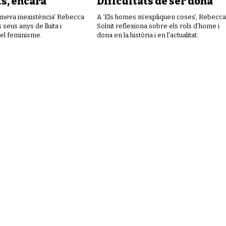
s, encara
Dificultats de ser dona
 meva inexistència' Rebecca
A ‘Els homes m’expliquen coses’, Rebecca
 seus anys de lluita i
Solnit reflexiona sobre els rols d’home i
l feminisme.
dona en la història i en l'actualitat.