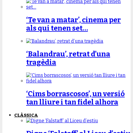
‘Te van a matar’, cinema per
als qui tenen set…
‘Balandrau’, retrat d’una
tragèdia
‘Cims borrascosos’, un versió
tan lliure i tan fidel alhora
CLÀSSICA