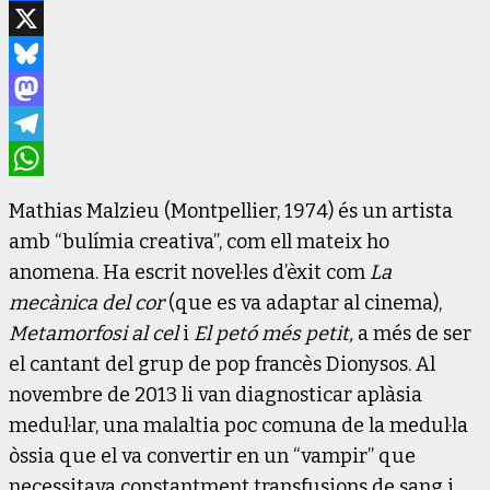
Facebook
X
Bluesky
Mastodon
Telegram
WhatsApp
Mathias Malzieu (Montpellier, 1974) és un artista
amb “bulímia creativa”, com ell mateix ho
anomena. Ha escrit novel·les d’èxit com
La
mecànica del cor
(que es va adaptar al cinema),
Metamorfosi al cel
i
El petó més petit,
a més de ser
el cantant del grup de pop francès Dionysos. Al
novembre de 2013 li van diagnosticar aplàsia
medul·lar, una malaltia poc comuna de la medul·la
òssia que el va convertir en un “vampir” que
necessitava constantment transfusions de sang i