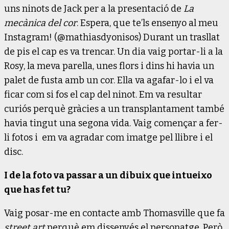
uns ninots de Jack per a la presentació de
La
mecànica del cor
. Espera, que te’ls ensenyo al meu
Instagram! (@mathiasdyonisos) Durant un trasllat
de pis el cap es va trencar. Un dia vaig portar-li a la
Rosy, la meva parella, unes flors i dins hi havia un
palet de fusta amb un cor. Ella va agafar-lo i el va
ficar com si fos el cap del ninot. Em va resultar
curiós perquè gràcies a un transplantament també
havia tingut una segona vida. Vaig començar a fer-
li fotos i em va agradar com imatge pel llibre i el
disc.
I de la foto va passar a un dibuix que intueixo
que has fet tu?
Vaig posar-me en contacte amb Thomasville que fa
street art
perquè em dissenyés el personatge. Però