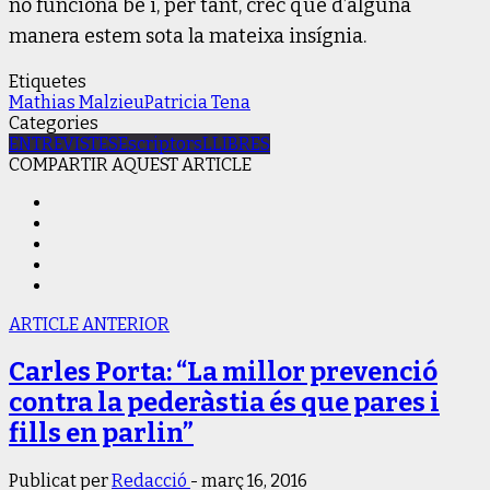
no funciona bé i, per tant, crec que d’alguna
manera estem sota la mateixa insígnia.
Etiquetes
Mathias Malzieu
Patricia Tena
Categories
ENTREVISTES
Escriptors
LLIBRES
COMPARTIR AQUEST ARTICLE
ARTICLE ANTERIOR
Carles Porta: “La millor prevenció
contra la pederàstia és que pares i
fills en parlin”
Publicat per
Redacció
-
març 16, 2016