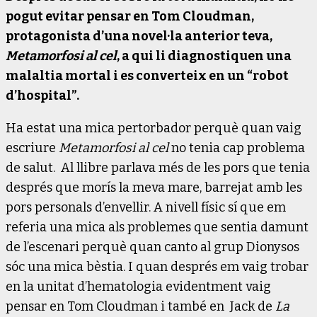
pogut evitar pensar en Tom Cloudman,
protagonista d’una novel·la anterior teva,
Metamorfosi al cel
, a qui li diagnostiquen una
malaltia mortal i es converteix en un “robot
d’hospital”.
Ha estat una mica pertorbador perquè quan vaig
escriure
Metamorfosi al cel
no tenia cap problema
de salut. Al llibre parlava més de les pors que tenia
després que morís la meva mare, barrejat amb les
pors personals d’envellir. A nivell físic sí que em
referia una mica als problemes que sentia damunt
de l’escenari perquè quan canto al grup Dionysos
sóc una mica bèstia. I quan després em vaig trobar
en la unitat d’hematologia evidentment vaig
pensar en Tom Cloudman i també en Jack de
La