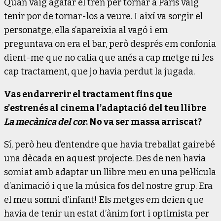
Quan vaig agafar el tren per tornar a París vaig
tenir por de tornar-los a veure. I així va sorgir el
personatge, ella s’apareixia al vagó i em
preguntava on era el bar, però després em confonia
dient-me que no calia que anés a cap metge ni fes
cap tractament, que jo havia perdut la jugada.
Vas endarrerir el tractament fins que
s’estrenés al cinema l’adaptació del teu llibre
La mecànica del cor
. No va ser massa arriscat?
Sí, però heu d’entendre que havia treballat gairebé
una dècada en aquest projecte. Des de nen havia
somiat amb adaptar un llibre meu en una pel·lícula
d’animació i que la música fos del nostre grup. Era
el meu somni d’infant! Els metges em deien que
havia de tenir un estat d’ànim fort i optimista per