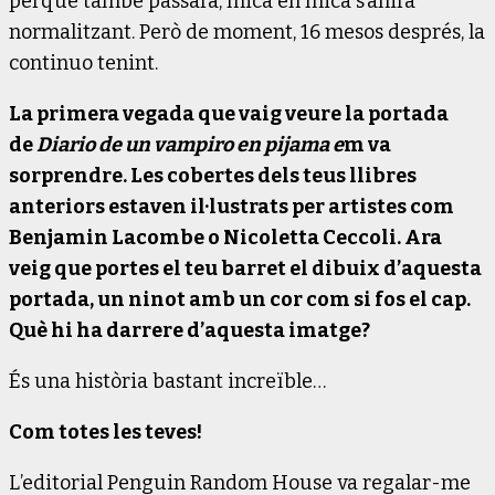
perquè també passarà, mica en mica s’anirà
normalitzant. Però de moment, 16 mesos després, la
continuo tenint.
La primera vegada que vaig veure la portada
de
Diario de un vampiro en pijama e
m va
sorprendre. Les cobertes dels teus llibres
anteriors estaven il·lustrats per artistes com
Benjamin Lacombe o Nicoletta Ceccoli. Ara
veig que portes el teu barret el dibuix d’aquesta
portada, un ninot amb un cor com si fos el cap.
Què hi ha darrere d’aquesta imatge?
És una història bastant increïble…
Com totes les teves!
L’editorial Penguin Random House va regalar-me