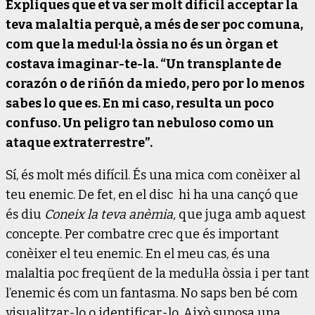
Expliques que et va ser molt difícil acceptar la
teva malaltia perquè, a més de ser poc comuna,
com que la medul·la òssia no és un òrgan et
costava imaginar-te-la. “Un transplante de
corazón o de riñón da miedo, pero por lo menos
sabes lo que es. En mi caso, resulta un poco
confuso. Un peligro tan nebuloso como un
ataque extraterrestre”.
Sí, és molt més difícil. És una mica com conèixer al
teu enemic. De fet, en el disc hi ha una cançó que
és diu
Coneix la teva anèmia,
que juga amb aquest
concepte. Per combatre crec que és important
conèixer el teu enemic. En el meu cas, és una
malaltia poc freqüent de la medul·la òssia i per tant
l’enemic és com un fantasma. No saps ben bé com
visualitzar-lo o identificar-lo. Això suposa una