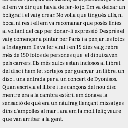
ell em va dir que havia de fer-lo jo. Em va deixar un
bolígraf i el vaig crear. No volia que tingués ulls, ni
boca, ni res i ell em va recomanar que posés línies
al voltant del cap per donar-li expressió. Després el
vaig començar a pintar per París i a penjar les fotos
a Instagram. Es va fer viral i en 15 dies vaig rebre
més de 150 fotos de persones que el dibuixaven
pels carrers. Els més xulos estan inclosos al llibret
del disc i hem fet sortejos per guanyar un llibre, un
disc i una entrada per a un concert de Dyonisos.
Quan escrivia el llibre i les cançons del nou disc
mentre era a la cambra estèril em donava la
sensació de què era un nàufrag llençant missatges
dins d’ampolles al mar i ara em fa molt feliç veure
que van arribar a la gent.