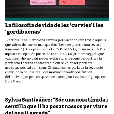
La filosofia de vida de les ‘curvies’ i les
‘gordibuenas’
Patricia Tena. Barcelona Circula per Facebook un text d’aquells
que salten de mur en mur que diu: “Les tres parts d’una revista
femenina: 1) Accepta’t com ets. 2) Perd 15 kg en un mes. 3) Fes
aquesta recepta de pastís de xocolata”. La primera vegada que
vaig llegir-ho no vaig poder evitar riure, perquè demostra a la
perfecció l’eterna confrontació entre voler ser perfecte i
acceptar-nos tal com som. Últimament es parla de la revolució
curvy, de la bellesa real, del moviment body positive en
definitiva, que pretén aprendre a acceptar i estimar el propi cos.
Deia Oscar.
Sylvia Santiváñez: “Sóc una noia tímida i
senzilla que li ha posat nassos per viure
del que li agrada”