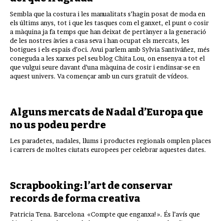
Sembla que la costura i les manualitats s’hagin posat de moda en
els últims anys, tot i que les tasques com el ganxet, el punt o cosir
a màquina ja fa temps que han deixat de pertànyer a la generació
de les nostres àvies a casa seva i han ocupat els mercats, les
botigues i els espais d’oci. Avui parlem amb Sylvia Santiváñez, més
coneguda a les xarxes pel seu blog Chita Lou, on ensenya a tot el
que vulgui seure davant d’una màquina de cosir i endinsar-se en
aquest univers. Va començar amb un curs gratuït de vídeos.
Alguns mercats de Nadal d’Europa que
no us podeu perdre
Les paradetes, nadales, llums i productes regionals omplen places
i carrers de moltes ciutats europees per celebrar aquestes dates.
Scrapbooking: l’art de conservar
records de forma creativa
Patricia Tena. Barcelona «Compte que enganxa!». És l’avís que