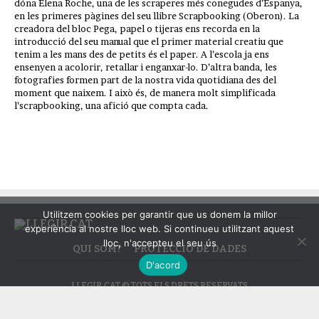
dóna Elena Roche, una de les scraperes més conegudes d’Espanya,
en les primeres pàgines del seu llibre Scrapbooking (Oberon). La
creadora del bloc Pega, papel o tijeras ens recorda en la
introducció del seu manual que el primer material creatiu que
tenim a les mans des de petits és el paper. A l’escola ja ens
ensenyen a acolorir, retallar i enganxar-lo. D’altra banda, les
fotografies formen part de la nostra vida quotidiana des del
moment que naixem. I això és, de manera molt simplificada
l’scrapbooking, una afició que compta cada.
Utilitzem cookies per garantir que us donem la millor
experiència al nostre lloc web. Si continueu utilitzant aquest
lloc, n'accepteu el seu ús
QUI SOM?
PROTECCIÓ DE DADES
D'acord
LLEGIR.CAT © TOTS ELS DRETS RESERVATS.