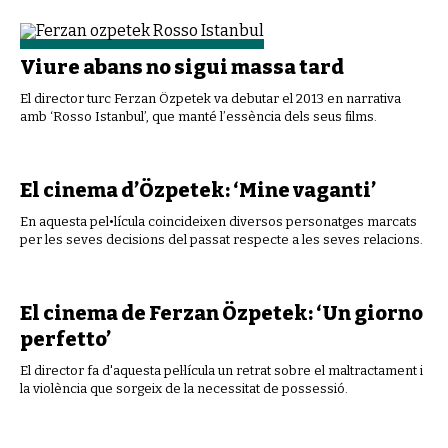
Viure abans no sigui massa tard
El director turc Ferzan Özpetek va debutar el 2013 en narrativa
amb ‘Rosso Istanbul’, que manté l’essència dels seus films.
El cinema d’Özpetek: ‘Mine vaganti’
En aquesta pel•lícula coincideixen diversos personatges marcats
per les seves decisions del passat respecte a les seves relacions.
El cinema de Ferzan Özpetek: ‘Un giorno
perfetto’
El director fa d'aquesta pel·lícula un retrat sobre el maltractament i
la violència que sorgeix de la necessitat de possessió.