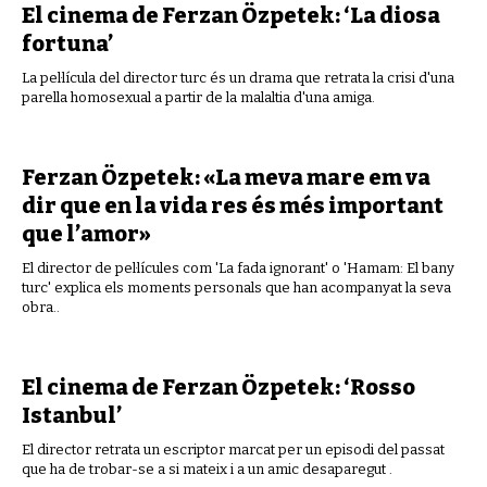
El cinema de Ferzan Özpetek: ‘La diosa
fortuna’
La pel·lícula del director turc és un drama que retrata la crisi d'una
parella homosexual a partir de la malaltia d'una amiga.
Ferzan Özpetek: «La meva mare em va
dir que en la vida res és més important
que l’amor»
El director de pel·lícules com 'La fada ignorant' o 'Hamam: El bany
turc' explica els moments personals que han acompanyat la seva
obra..
El cinema de Ferzan Özpetek: ‘Rosso
Istanbul’
El director retrata un escriptor marcat per un episodi del passat
que ha de trobar-se a si mateix i a un amic desaparegut .