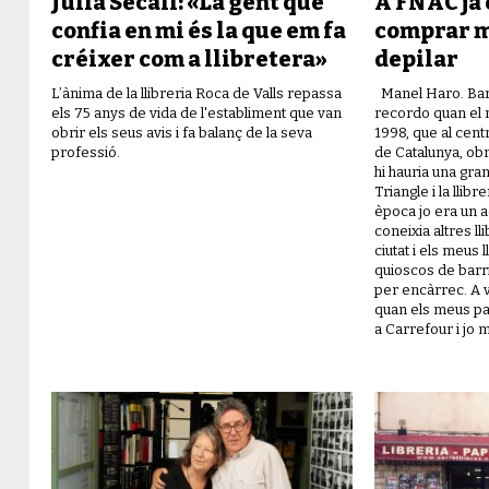
Júlia Secall: «La gent que
A FNAC ja
confia en mi és la que em fa
comprar m
créixer com a llibretera»
depilar
L’ànima de la llibreria Roca de Valls repassa
Manel Haro. Bar
els 75 anys de vida de l'establiment que van
recordo quan el 
obrir els seus avis i fa balanç de la seva
1998, que al cent
professió.
de Catalunya, ob
hi hauria una gran
Triangle i la llib
època jo era un 
coneixia altres ll
ciutat i els meus 
quioscos de barr
per encàrrec. A 
quan els meus pa
a Carrefour i jo 