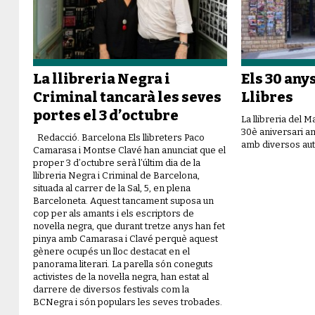
La llibreria Negra i
Els 30 any
Criminal tancarà les seves
Llibres
portes el 3 d’octubre
La llibreria del 
30è aniversari am
Redacció. Barcelona Els llibreters Paco
amb diversos aut
Camarasa i Montse Clavé han anunciat que el
proper 3 d’octubre serà l’últim dia de la
llibreria Negra i Criminal de Barcelona,
situada al carrer de la Sal, 5, en plena
Barceloneta. Aquest tancament suposa un
cop per als amants i els escriptors de
novel·la negra, que durant tretze anys han fet
pinya amb Camarasa i Clavé perquè aquest
gènere ocupés un lloc destacat en el
panorama literari. La parella són coneguts
activistes de la novel·la negra, han estat al
darrere de diversos festivals com la
BCNegra i són populars les seves trobades.