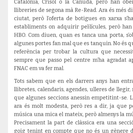
Catalònia, Crisol o la Canuda, però han ober
llibreries de segona mà Re-Read. Ara és més difí
ciutat, però l’oferta de botigues en xarxa s’h
establiments on adquirir pel·lícules, però ha
HBO. Com diuen, quan es tanca una porta, s’ob
algunes portes fan mal que es tanquin. No és 
referència per trobar la cultura que necessi
sempre que passo pel centre m’ha agradat a
FNAC em va fer mal.
Tots sabem que en els darrers anys han ent
llibretes, calendaris, agendes, ulleres de llegir
que algunes seccions anessin empetitint-se. L
ara és molt modesta, però res a dir, ja que 
música una mica el mateix, però almenys la mús
Precisament la part de clàssica era una secci
goig tenint en compte que no és un gènere d