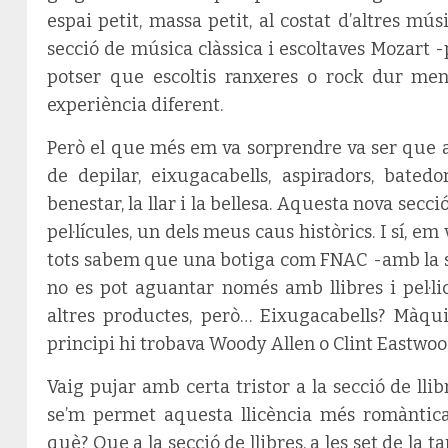
espai petit, massa petit, al costat d’altres m
secció de música clàssica i escoltaves Mozart 
potser que escoltis ranxeres o rock dur me
experiència diferent.
Però el que més em va sorprendre va ser que
de depilar, eixugacabells, aspiradors, bated
benestar, la llar i la bellesa. Aquesta nova secc
pel·lícules, un dels meus caus històrics. I sí, e
tots sabem que una botiga com FNAC -amb la su
no es pot aguantar només amb llibres i pel·li
altres productes, però… Eixugacabells? Màqui
principi hi trobava Woody Allen o Clint Eastwoo
Vaig pujar amb certa tristor a la secció de lli
se’m permet aquesta llicència més romàntica 
què? Que a la secció de llibres, a les set de la 