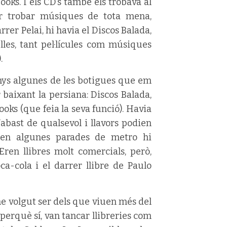
Books. I els CD’s també els trobava al
per trobar músiques de tota mena,
rrer Pelai, hi havia el Discos Balada,
lles, tant pel·lícules com músiques
.
nys algunes de les botigues que em
baixant la persiana: Discos Balada,
ooks (que feia la seva funció). Havia
’abast de qualsevol i llavors podien
 en algunes parades de metro hi
ren llibres molt comercials, però,
ca-cola i el darrer llibre de Paulo
he volgut ser dels que viuen més del
 perquè sí, van tancar llibreries com