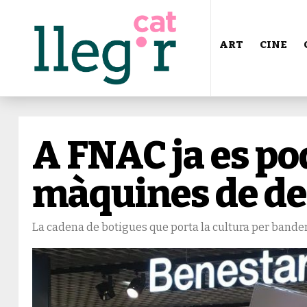
ART
CINE
A FNAC ja es p
màquines de de
La cadena de botigues que porta la cultura per bandera 