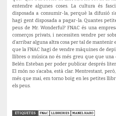
entendre algunes coses. La cultura és fasc
disposada a consumir-la, perquè la difusió s’
hagi gent disposada a pagar-la. Quantes petites
peus de Mr. Wonderful? FNAC és una empresa p
comerços privats, i necessiten vendre per sobr
d’arribar alguna altra cosa per tal de mantenir e
que la FNAC hagi de vendre màquines de depil
llibres o música no és més greu que que una 
Belén Esteban per poder publicar després liter
El món no s’acaba, està clar. Mentrestant, però
més que mai, em torno boig en les petites llibre
els peus.
ETIQUETES
FNAC
LLIBRERIES
MANEL HARO