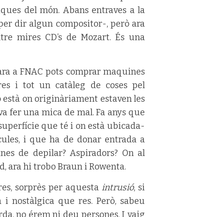
úsiques del món. Abans entraves a la
-per dir algun compositor-, però ara
ntre mires CD’s de Mozart. És una
 ara a FNAC pots comprar maquines
ores i tot un catàleg de coses pel
ió està on originàriament estaven les
m va fer una mica de mal. Fa anys que
perfície que té i on està ubicada-
cules, i que ha de donar entrada a
nes de depilar? Aspiradors? On al
d, ara hi trobo Braun i Rowenta.
bres, sorprès per aquesta
intrusió
, si
i nostàlgica que res. Però, sabeu
tarda, no érem ni deu persones. I vaig