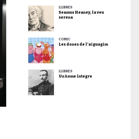
LLIBRES
Seamus Heaney, la veu
serena
CÒMIC
Les dones de l’aiguagim
LLIBRES
Un home íntegre