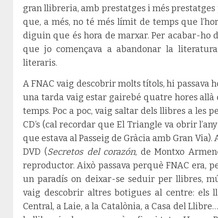
gran llibreria, amb prestatges i més prestatges 
que, a més, no té més límit de temps que l’hor
diguin que és hora de marxar. Per acabar-ho d’
que jo començava a abandonar la literatura
literaris.
A FNAC vaig descobrir molts títols, hi passava 
una tarda vaig estar gairebé quatre hores allà 
temps. Poc a poc, vaig saltar dels llibres a les p
CD’s (cal recordar que El Triangle va obrir l’an
que estava al Passeig de Gràcia amb Gran Via)
DVD (
Secretos del corazón
, de Montxo Armendá
reproductor. Això passava perquè FNAC era, per
un paradís on deixar-se seduir per llibres, m
vaig descobrir altres botigues al centre: els 
Central, a Laie, a la Catalònia, a Casa del Llib