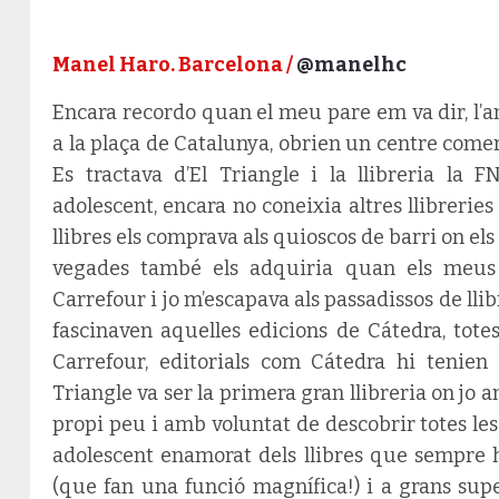
Manel Haro. Barcelona /
@manelhc
Encara recordo quan el meu pare em va dir, l’a
a la plaça de Catalunya, obrien un centre comerc
Es tractava d’El Triangle i la llibreria la 
adolescent, encara no coneixia altres llibreries
llibres els comprava als quioscos de barri on el
vegades també els adquiria quan els meus
Carrefour i jo m’escapava als passadissos de lli
fascinaven aquelles edicions de Cátedra, tote
Carrefour, editorials com Cátedra hi tenien
Triangle va ser la primera gran llibreria on j
propi peu i amb voluntat de descobrir totes les
adolescent enamorat dels llibres que sempre 
(que fan una funció magnífica!) i a grans sup