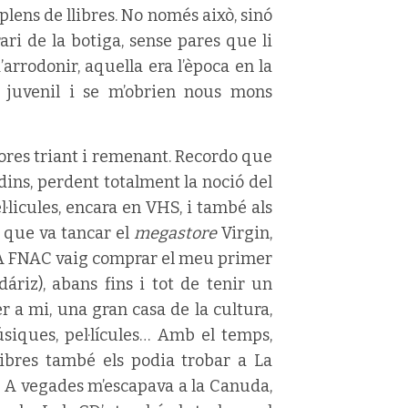
plens de llibres. No només això, sinó
ari de la botiga, sense pares que li
arrodonir, aquella era l’època en la
 juvenil i se m’obrien nous mons
hores triant i remenant. Recordo que
dins, perdent totalment la noció del
el·licules, encara en VHS, i també als
y que va tancar el
megastore
Virgin,
. A FNAC vaig comprar el meu primer
riz), abans fins i tot de tenir un
 a mi, una gran casa de la cultura,
úsiques, pel·lícules… Amb el temps,
llibres també els podia trobar a La
re… A vegades m’escapava a la Canuda,