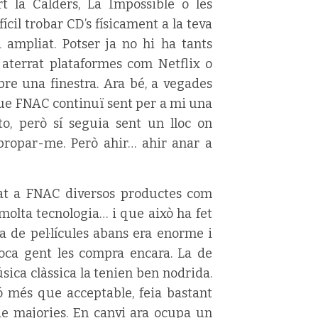
t la Calders, La Impossible o les
cil trobar CD’s físicament a la teva
a ampliat. Potser ja no hi ha tants
n aterrat plataformes com Netflix o
re una finestra. Ara bé, a vegades
que FNAC continuï sent per a mi una
to, però sí seguia sent un lloc on
propar-me. Però ahir… ahir anar a
rat a FNAC diversos productes com
, molta tecnologia… i que això ha fet
a de pel·lícules abans era enorme i
poca gent les compra encara. La de
ica clàssica la tenien ben nodrida.
ó més que acceptable, feia bastant
e majories. En canvi ara ocupa un