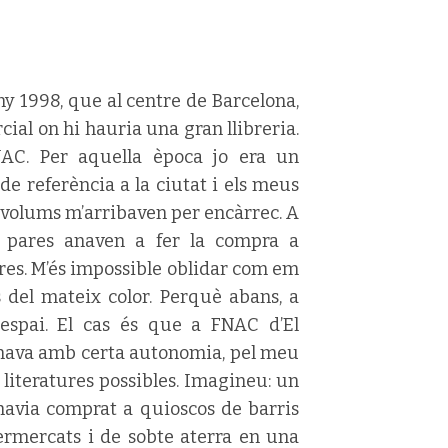
ny 1998, que al centre de Barcelona,
ial on hi hauria una gran llibreria.
FNAC. Per aquella època jo era un
 de referència a la ciutat i els meus
s volums m’arribaven per encàrrec. A
 pares anaven a fer la compra a
bres. M’és impossible oblidar com em
s del mateix color. Perquè abans, a
 espai. El cas és que a FNAC d’El
o anava amb certa autonomia, pel meu
 literatures possibles. Imagineu: un
havia comprat a quioscos de barris
ermercats i de sobte aterra en una