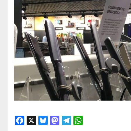
Facebook
X
Bluesky
Mastodon
Telegram
WhatsApp