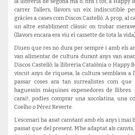
la llibreria de segona mà o, fins i tot, a Happy 
carrer Tallers, llavors un eix indiscutible 
gràcies a cases com Discos Castelló. A prop, al ca
un altre establiment clàssic on trobar merave
(llavors encara era viu el cassette de tota la vida)
Diuen que res no dura per sempre i amb els a
van alimentar de cultura durant anys van anar 
Discos Castelló, la llibreria Catalònia o Happy B
viscut anys de riquesa, la cultura semblava a l
passar coses ara tan surrealistes com que
haguessin màquines expenedores de llibres. E
carai!, podies comprar una xocolatina, una co
Coelho o Pérez Reverte.
L’escenari ha anat canviant amb els anys i mai 
passat que del present. M’he adaptat als canvis,