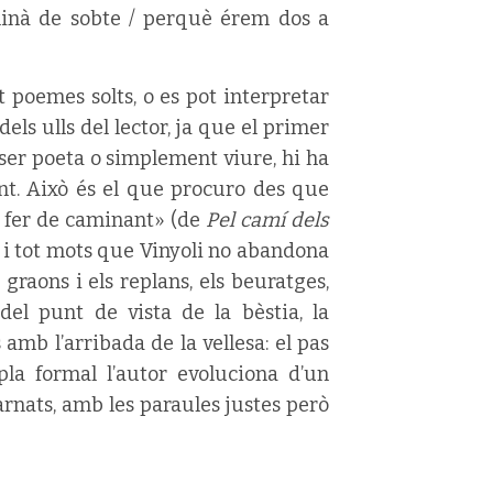
luminà de sobte / perquè érem dos a
t poemes solts, o es pot interpretar
ls ulls del lector, ja que el primer
re ser poeta o simplement viure, hi ha
ent. Això és el que procuro des que
i fer de caminant» (de
Pel camí dels
ns i tot mots que Vinyoli no abandona
s graons i els replans, els beuratges,
del punt de vista de la bèstia, la
amb l’arribada de la vellesa: el pas
la formal l’autor evoluciona d’un
arnats, amb les paraules justes però