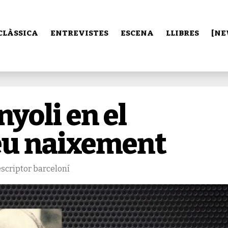
CLÀSSICA
ENTREVISTES
ESCENA
LLIBRES
[NE
nyoli en el
seu naixement
escriptor barceloní