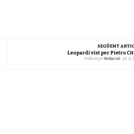
SEGÜENT ARTI
Leopardi vist per Pietro Cit
Publicat per
Redacció
-
jul. 11,