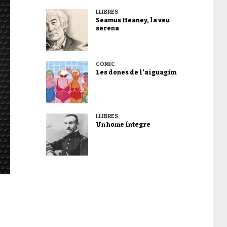
LLIBRES
Seamus Heaney, la veu
serena
CÒMIC
Les dones de l’aiguagim
LLIBRES
Un home íntegre