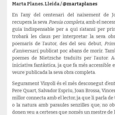
Marta Planes. Lleida /
@martaplanes
En l’any del centenari del naixement de Jo
recupera la seva
Poesia completa
, amb el necess
guia indispensable per a qui s’atansi per pri
trobarà les claus per interpretar la seva ob
poemaris de l’autor,
des del seu debut,
Prim
d’aniversari
, publicat poc abans de morir. Tamb
poemes de Nietzsche traduïts per l’autor. 
iniciativa fantàstica, ja que fa més accessible 
veure publicada la seva obra completa.
Segurament Vinyoli és el més desconegut d’entre
Pere Quart, Salvador Espriu, Joan Brossa, Vince
millor connecta amb el lector, ja que li parla de
o la natura amb paraules senzilles que, no o
donen veu a certeses que només un mestre de l