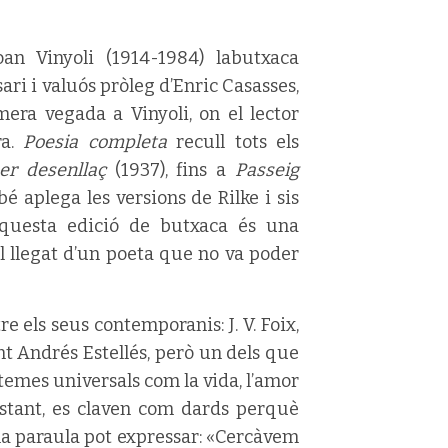
an Vinyoli (1914-1984) labutxaca
ari i valuós pròleg d’Enric Casasses,
mera vegada a Vinyoli, on el lector
ra.
Poesia completa
recull tots els
er desenllaç
(1937), fins a
Passeig
é aplega les versions de Rilke i sis
Aquesta edició de butxaca és una
el llegat d’un poeta que no va poder
 els seus contemporanis: J. V. Foix,
nt Andrés Estellés, però un dels que
 temes universals com la vida, l’amor
bstant, es claven com dards perquè
a paraula pot expressar: «Cercàvem