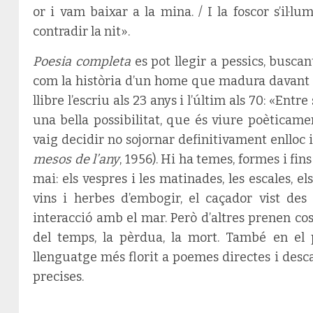
or i vam baixar a la mina. / I la foscor s’il·
contradir la nit».
Poesia completa
es pot llegir a pessics, buscan
com la història d’un home que madura davant de
llibre l’escriu als 23 anys i l’últim als 70: «Ent
una bella possibilitat, que és viure poèticam
vaig decidir no sojornar definitivament enlloc 
mesos de l’any
, 1956). Hi ha temes, formes i fi
mai: els vespres i les matinades, les escales, el
vins i herbes d’embogir, el caçador vist des 
interacció amb el mar. Però d’altres prenen cos 
del temps, la pèrdua, la mort. També en el p
llenguatge més florit a poemes directes i desc
precises.