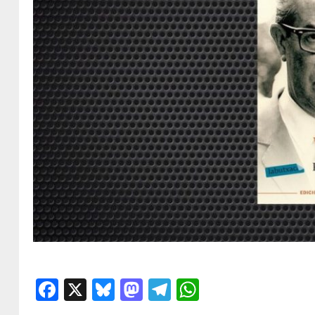
Facebook
X
Bluesky
Mastodon
Telegram
WhatsApp