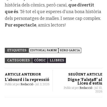
història dels còmics, però carai,
que divertit
que és
. Té tot el que esperes d’una bona història
dels personatges de malles. I sense cap complex.
Pur espectacle
, amics lectors!
ETIQUETES
EDITORIAL PANINI
SERGI GARCIA
CATEGORIES
CÒMIC
LLIBRES
ARTICLE ANTERIOR
SEGÜENT ARTICLE
L’absurd i la repressió
Digne ‘Falstaff’ al
Liceu d’estiu
Publicat per
Redacció
-
jul. 3, 2026
Publicat per
Redacció
-
jul. 10,
2026