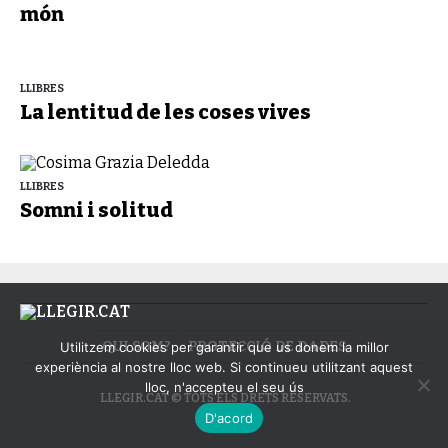
món
LLIBRES
La lentitud de les coses vives
LLIBRES
Somni i solitud
QUI SOM?
PROTECCIÓ DE DADES
Utilitzem cookies per garantir que us donem la millor
experiència al nostre lloc web. Si continueu utilitzant aquest
lloc, n'accepteu el seu ús
LLEGIR.CAT © TOTS ELS DRETS RESERVATS.
D'acord