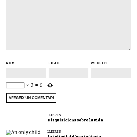
NOM
EMAIL
WEBSITE
×
2
=
6
LLIBRES
Disquisicions sobre la vida
LLIBRES
La intimitat d’una infància