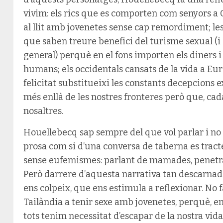
vivim: els rics que es comporten com senyors a O
al llit amb jovenetes sense cap remordiment; le
que saben treure benefici del turisme sexual (i 
general) perquè en el fons importen els diners i 
humans; els occidentals cansats de la vida a Eur
felicitat substitueixi les constants decepcions e
més enllà de les nostres fronteres però que, cada
nosaltres.
Houellebecq sap sempre del que vol parlar i no 
prosa com si d’una conversa de taberna es tractés
sense eufemismes: parlant de mamades, penetrac
Però darrere d’aquesta narrativa tan descarnad
ens colpeix, que ens estimula a reflexionar. No f
Tailàndia a tenir sexe amb jovenetes, perquè, en
tots tenim necessitat d’escapar de la nostra vida