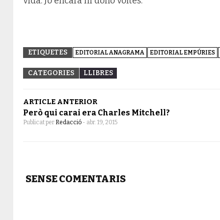
vida. Jo encara hi dono voltes.
ETIQUETES
EDITORIAL ANAGRAMA
EDITORIAL EMPÚRIES
CATEGORIES
LLIBRES
ARTICLE ANTERIOR
Però qui carai era Charles Mitchell?
Publicat per
Redacció
-
abr. 19, 2015
SENSE COMENTARIS