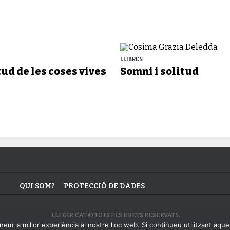
LLIBRES
tud de les coses vives
Somni i solitud
QUI SOM?
PROTECCIÓ DE DADES
LLEGIR.CAT © TOTS ELS DRETS RESERVATS.
em la millor experiència al nostre lloc web. Si continueu utilitzant aque