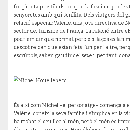
freqüenta prostíbuls, on queda fascinat per les
senyoretes amb qui s’enllita. Dels viatgers del 
relació especial: Valérie, una jove directiva de 
sector del turisme de França. La relació entre e
podríem dir que normal, però els llaços es fan m
descobreixen que estan fets l’un per l’altre, per
escrúpols, saben gaudir del sexe i, per tant, do
És així com Michel –el personatge- comença a e
Valérie: coneix la seva família i s’implica en la v
ha trobat el seu lloc al món, però el món és impre
d’aquests personatges, Houellebecq fa una refle