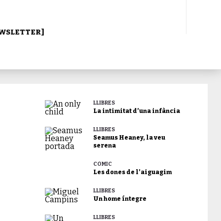
WSLETTER]
LLIBRES
La intimitat d’una infància
LLIBRES
Seamus Heaney, la veu
serena
CÒMIC
Les dones de l’aiguagim
LLIBRES
Un home íntegre
LLIBRES