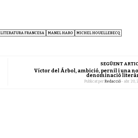
LITERATURA FRANCESA
MANEL HARO
MICHEL HOUELLEBECQ
SEGÜENT ARTI
Víctor del Árbol, ambició, pernil i una n
denominació literà
Publicat per
Redacció
-
abr. 20, 