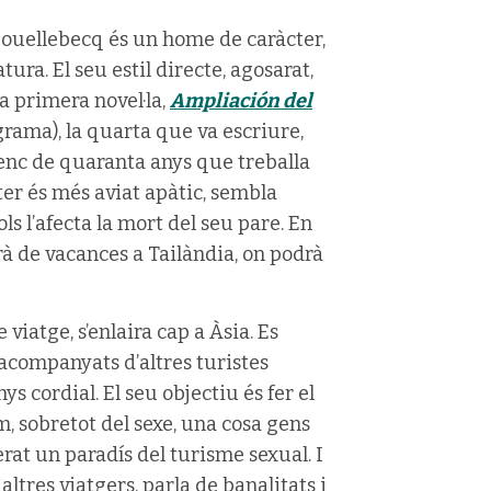
Houellebecq és un home de caràcter,
ura. El seu estil directe, agosarat,
a primera novel·la,
Ampliación del
ama), la quarta que va escriure,
senc de quaranta anys que treballa
cter és més aviat apàtic, sembla
ols l’afecta la mort del seu pare. En
rà de vacances a Tailàndia, on podrà
viatge, s’enlaira cap a Àsia. Es
 acompanyats d’altres turistes
s cordial. El seu objectiu és fer el
im, sobretot del sexe, una cosa gens
at un paradís del turisme sexual. I
altres viatgers, parla de banalitats i