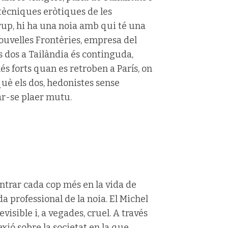
 tècniques eròtiques de les
grup, hi ha una noia amb qui té una
Nouvelles Frontèries, empresa del
ls dos a Tailàndia és continguda,
és forts quan es retroben a París, on
què els dos, hedonistes sense
nar-se plaer mutu.
ntrar cada cop més en la vida de
ida professional de la noia. El Michel
visible i, a vegades, cruel. A través
xió sobre la societat en la que