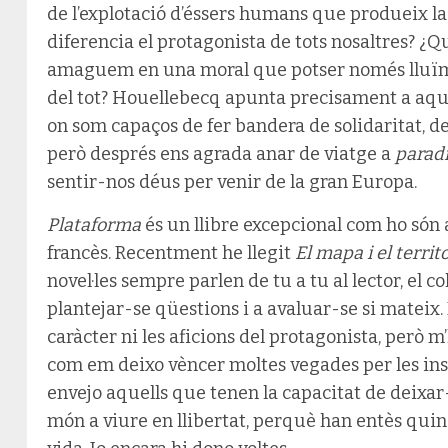
de l’explotació d’éssers humans que produeix l
diferencia el protagonista de tots nosaltres? ¿Que
amaguem en una moral que potser només lluïm 
del tot? Houellebecq apunta precisament a aqu
on som capaços de fer bandera de solidaritat, d
però després ens agrada anar de viatge a
parad
sentir-nos déus per venir de la gran Europa.
Plataforma
és un llibre excepcional com ho són 
francès. Recentment he llegit
El mapa i el territo
novel·les sempre parlen de tu a tu al lector, el col
plantejar-se qüestions i a avaluar-se si mateix.
caràcter ni les aficions del protagonista, però m’
com em deixo vèncer moltes vegades per les insatis
envejo aquells que tenen la capacitat de deixar-h
món a viure en llibertat, perquè han entès quina