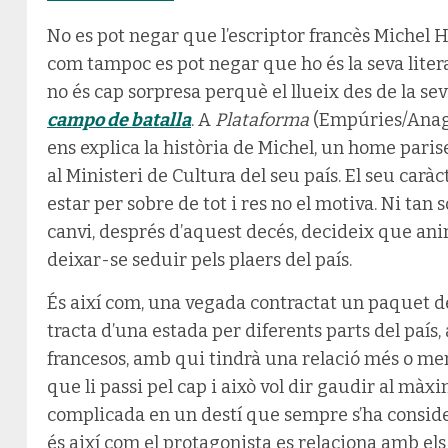
No es pot negar que l’escriptor francès Michel 
com tampoc es pot negar que ho és la seva literat
no és cap sorpresa perquè el llueix des de la sev
campo de batalla
. A
Plataforma
(Empúries/Anagr
ens explica la història de Michel, un home pari
al Ministeri de Cultura del seu país. El seu carà
estar per sobre de tot i res no el motiva. Ni tan s
canvi, després d’aquest decés, decideix que ani
deixar-se seduir pels plaers del país.
És així com, una vegada contractat un paquet de 
tracta d’una estada per diferents parts del país,
francesos, amb qui tindrà una relació més o meny
que li passi pel cap i això vol dir gaudir al màx
complicada en un destí que sempre s’ha consider
és així com el protagonista es relaciona amb els 