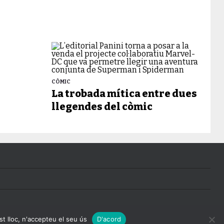
CÒMIC
La trobada mítica entre dues
llegendes del còmic
st lloc, n'accepteu el seu ús
D'acord