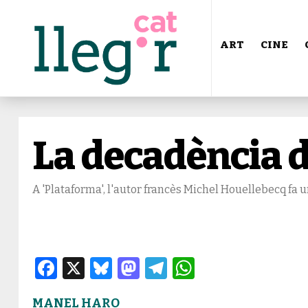
ART
CINE
La decadència 
A 'Plataforma', l'autor francès Michel Houellebecq fa un
Facebook
X
Bluesky
Mastodon
Telegram
WhatsApp
MANEL HARO