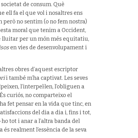
a societat de consum. Què
 ell fa el que vol i nosaltres ens
però no sentim (o no fem nostra)
esta moral que tenim a Occident,
e lluitar per un món més equitatiu,
isos
en vies de desenvolupament i
altres obres d’aquest escriptor
ri
i també m’ha captivat. Les seves
peixen, l’interpel·len, l’obliguen a
 És curiós, no comparteixo el
ha fet pensar en la vida que tinc, en
faccions del dia a dia i, fins i tot,
o tot i anar a l’altra banda del
 és realment l’essència de la seva