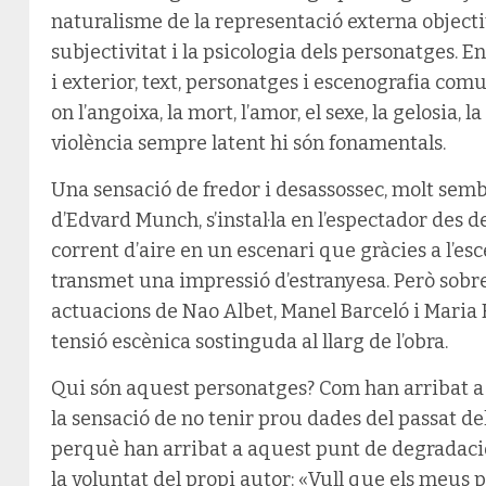
naturalisme de la representació externa objectiva
subjectivitat i la psicologia dels personatges. E
i exterior, text, personatges i escenografia co
on l’angoixa, la mort, l’amor, el sexe, la gelosia,
violència sempre latent hi són fonamentals.
Una sensació de fredor i desassossec, molt semb
d’Edvard Munch, s’instal·la en l’espectador des de
corrent d’aire en un escenari que gràcies a l’e
transmet una impressió d’estranyesa. Però sobre
actuacions de Nao Albet, Manel Barceló i Maria
tensió escènica sostinguda al llarg de l’obra.
Qui són aquest personatges? Com han arribat a 
la sensació de no tenir prou dades del passat d
perquè han arribat a aquest punt de degradació
la voluntat del propi autor: «Vull que els meus 