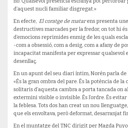
no. Qualsevol presència estranya pot pertorbar 
d’aquest nucli familiar disgregat.»
En efecte,
El coratge de matar
ens presenta unes
destructives marcades per la fredor, on tot hi és 
d’emocions reprimides enmig de les quals escla
-com a obsessió, com a desig, com a afany de p
incapacitat manifesta per expressar qualsevol em
desenllaç.
En un apunt del seu diari íntim, Norén parla de
«És la gran ombra del pare. És la potència de la
solitaris d’aquesta cambra a porta tancada on a
extermini visible o invisible. És l’ordre. És evit
la feblesa. Tots dos han creat un nou llenguatg
que els envoltava, però deformat, desarranjat fins
En el muntatge del TNC dirigit per Magda Puyo 