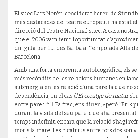
El suec Lars Norén, considerat hereu de Strindbe
més destacades del teatre europeu, i ha estat 
direcció del Teatre Nacional suec. A casa nostr
que el 2006 vam tenir l’oportunitat d’aproxima
dirigida per Lurdes Barba al Temporada Alta de 
Barcelona.
Amb una forta empremta autobiogràfica, els seu
més recòndits de les relacions humanes en la nos
submergia en les relació d’una parella que no
dependència, en el cas d’
El coratge de matar
s’e
entre pare i fill. Fa fred, ens diuen, «però l’Erik
durant la visita del seu pare, que s’ha presentat 
temps indefinit, encara que la relació s’hagi r
morís la mare. Les cicatrius entre tots dos són vi