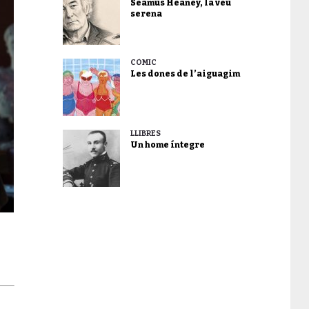
Seamus Heaney, la veu
serena
CÒMIC
Les dones de l’aiguagim
LLIBRES
Un home íntegre