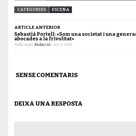
CATEGORIES
ESCENA
ARTICLE ANTERIOR
Sebastià Portell: «Som una societat i una genera
abocades a la frivolitat»
Publicat per
Redacció
-
oct. 6, 2016
SENSE COMENTARIS
DEIXA UNA RESPOSTA