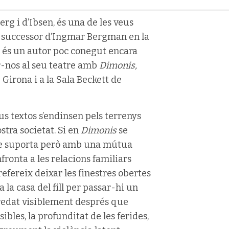
rg i d’Ibsen, és una de les veus
el successor d’Ingmar Bergman en la
a, és un autor poc conegut encara
r-nos al seu teatre amb
Dimonis,
Girona i a la Sala Beckett de
s textos s’endinsen pels terrenys
tra societat. Si en
Dimonis
se
 se suporta però amb una mútua
nfronta a les relacions familiars
 prefereix deixar les finestres obertes
a la casa del fill per passar-hi un
efredat visiblement després que
sibles, la profunditat de les ferides,