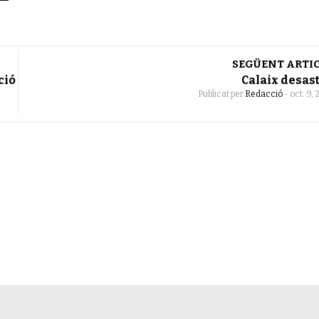
SEGÜENT ARTI
ció
Calaix desas
Publicat per
Redacció
-
oct. 9, 