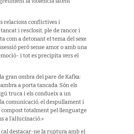
greument la violència latent
 relacions conflictives i
tancat i resclosit, ple de rancor i
ta com a detonant el tema del sexe
ossessió però sense amor o amb una
oció- i tot es precipita vers el
 la gran ombra del pare de Kafka:
 cambra a porta tancada. Són els
lgú truca i els condueix a un
ar la comunicació, el despullament i
e, compost totalment pel llenguatge
 a l’al·lucinació.»
cal destacar-ne la ruptura amb el