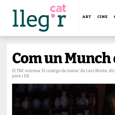
ART
CINE
Com un Munch da
El TNC estrena ‘El coratge de matar’ de Lars Norén, di
pare i fill