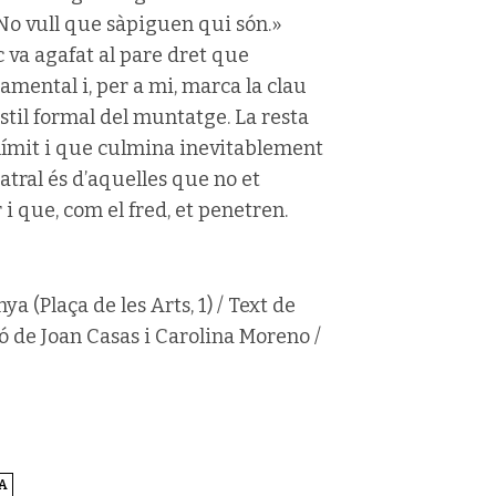
 No vull que sàpiguen qui són.»
 va agafat al pare dret que
amental i, per a mi, marca la clau
’estil formal del muntatge. La resta
 límit i que culmina inevitablement
atral és d’aquelles que no et
i que, com el fred, et penetren.
a (Plaça de les Arts, 1) / Text de
 de Joan Casas i Carolina Moreno /
A