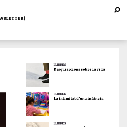
WSLETTER]
LLIBRES
Disquisicions sobre la vida
LLIBRES
La intimitat d’una infància
LLIBRES