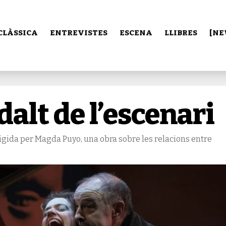
CLÀSSICA
ENTREVISTES
ESCENA
LLIBRES
[NE
lt de l’escenari
rigida per Magda Puyo, una obra sobre les relacions entre