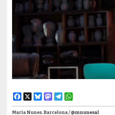
Facebook
X
Bluesky
Mastodon
Telegram
WhatsApp
Maria Nunes. Barcelona /
@mnunesal