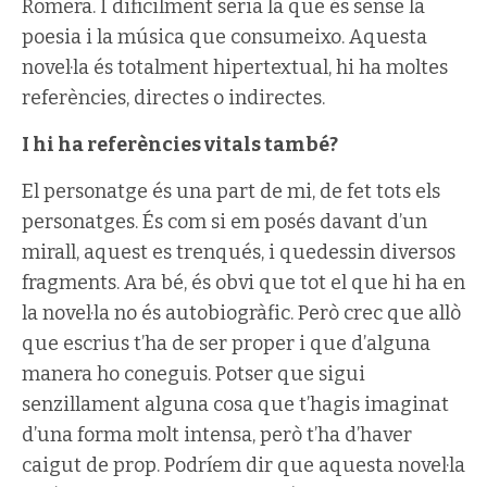
Romera. I difícilment seria la que és sense la
poesia i la música que consumeixo. Aquesta
novel·la és totalment hipertextual, hi ha moltes
referències, directes o indirectes.
I hi ha referències vitals també?
El personatge és una part de mi, de fet tots els
personatges. És com si em posés davant d’un
mirall, aquest es trenqués, i quedessin diversos
fragments. Ara bé, és obvi que tot el que hi ha en
la novel·la no és autobiogràfic. Però crec que allò
que escrius t’ha de ser proper i que d’alguna
manera ho coneguis. Potser que sigui
senzillament alguna cosa que t’hagis imaginat
d’una forma molt intensa, però t’ha d’haver
caigut de prop. Podríem dir que aquesta novel·la