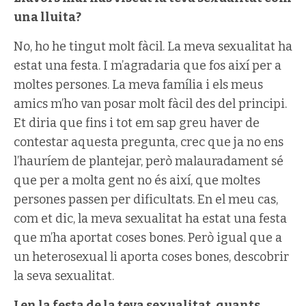
una lluita?
No, ho he tingut molt fàcil. La meva sexualitat ha
estat una festa. I m’agradaria que fos així per a
moltes persones. La meva família i els meus
amics m’ho van posar molt fàcil des del principi.
Et diria que fins i tot em sap greu haver de
contestar aquesta pregunta, crec que ja no ens
l’hauríem de plantejar, però malauradament sé
que per a molta gent no és així, que moltes
persones passen per dificultats. En el meu cas,
com et dic, la meva sexualitat ha estat una festa
que m’ha aportat coses bones. Però igual que a
un heterosexual li aporta coses bones, descobrir
la seva sexualitat.
I en la festa de la teva sexualitat, quants