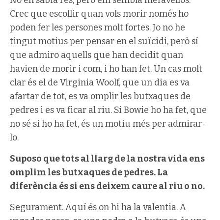
Crec que escollir quan vols morir només ho
poden fer les persones molt fortes. Jo no he
tingut motius per pensar en el suïcidi, però sí
que admiro aquells que han decidit quan
havien de morir i com, i ho han fet. Un cas molt
clar és el de Virginia Woolf, que un dia es va
afartar de tot, es va omplir les butxaques de
pedres i es va ficar al riu. Si Bowie ho ha fet, que
no sé si ho ha fet, és un motiu més per admirar-
lo.
Suposo que tots al llarg de la nostra vida ens
omplim les butxaques de pedres. La
diferència és si ens deixem caure al riu o no.
Segurament. Aquí és on hi ha la valentia. A