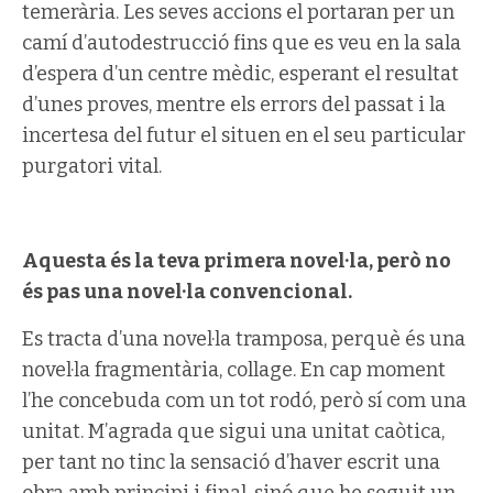
temerària. Les seves accions el portaran per un
camí d’autodestrucció fins que es veu en la sala
d’espera d’un centre mèdic, esperant el resultat
d’unes proves, mentre els errors del passat i la
incertesa del futur el situen en el seu particular
purgatori vital.
Aquesta és la teva primera novel·la, però no
és pas una novel·la convencional.
Es tracta d’una novel·la tramposa, perquè és una
novel·la fragmentària, collage. En cap moment
l’he concebuda com un tot rodó, però sí com una
unitat. M’agrada que sigui una unitat caòtica,
per tant no tinc la sensació d’haver escrit una
obra amb principi i final, sinó que he seguit un