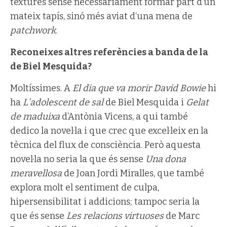
textures sense necessàriament formar part d’un
mateix tapís, sinó més aviat d’una mena de
patchwork
.
Reconeixes altres referències a banda de la
de Biel Mesquida?
Moltíssimes. A
El dia que va morir David Bowie
hi
ha
L’adolescent de sal
de Biel Mesquida i
Gelat
de maduixa
d’Antònia Vicens, a qui també
dedico la novel·la i que crec que excel·leix en la
tècnica del flux de consciència. Però aquesta
novel·la no seria la que és sense
Una dona
meravellosa
de Joan Jordi Miralles, que també
explora molt el sentiment de culpa,
hipersensibilitat i addicions; tampoc seria la
que és sense
Les relacions virtuoses
de Marc