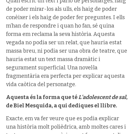
Quan escric un text i parlo de personatges, haig
de poder mirar-los als ulls, els haig de poder
conèixer i els haig de poder fer preguntes. I ells
m’han de respondre i quan ho fan, sé quina
forma em reclama la seva història. Aquesta
vegada no podia ser un relat, que hauria estat
massa breu, ni podia ser una obra de teatre, que
hauria estat un text massa dramàtic i
segurament superficial. Una novel·la
fragmentària era perfecta per explicar aquesta
vida caòtica del personatge.
Aquesta és la forma que té
L’adolescent de sal
,
de Biel Mesquida, a qui dediques el llibre.
Exacte, em va fer veure que es podia explicar
una història molt polièdrica, amb moltes cares i