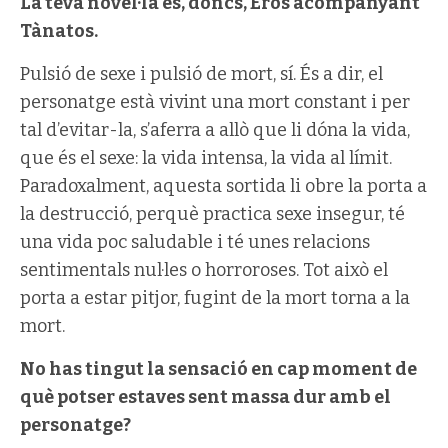
La teva novel·la és, doncs, Eros acompanyant
Tànatos.
Pulsió de sexe i pulsió de mort, sí. És a dir, el
personatge està vivint una mort constant i per
tal d’evitar-la, s’aferra a allò que li dóna la vida,
que és el sexe: la vida intensa, la vida al límit.
Paradoxalment, aquesta sortida li obre la porta a
la destrucció, perquè practica sexe insegur, té
una vida poc saludable i té unes relacions
sentimentals nul·les o horroroses. Tot això el
porta a estar pitjor, fugint de la mort torna a la
mort.
No has tingut la sensació en cap moment de
què potser estaves sent massa dur amb el
personatge?