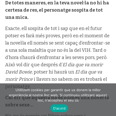
De totes maneres, en la teva novel·la no hi ha
certesa de res, el personatge sospita de tot
una mica.
Exacte, ell sospita de tot i sap que en el futur
potser es farà més proves, però en el moment de
la novel·la ell només se sent capaç d’enfrontar-se
a una sola malaltia que no és la del VIH. Tard o
d’hora s’haurà d’enfrontar a les seves pors, però.
Això vol dir que després d’
El dia que va morir
David Bowie
, potser hi haurà un
El dia que va
morir Prince
i llavors no sabem on es trobarà el
personatge.
Utilitzem cookies per garantir que us donem la millor
experiència al nostre lloc web. Si continueu utilitzant aquest
Cal dir que aquesta no és només una novel·la
lloc, n'accepteu el seu ús
sobre sexe…
D'acord
No, no és només un llibre sobre sexe i