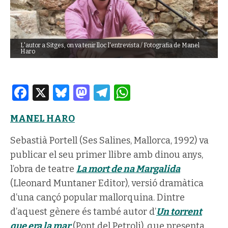
L'autor a Sitges, on va tenir lloc l'entrevista / Fotografia de Manel
Haro
Facebook
X
Bluesky
Mastodon
Telegram
WhatsApp
MANEL HARO
Sebastià Portell (Ses Salines, Mallorca, 1992) va
publicar el seu primer llibre amb dinou anys,
l’obra de teatre
La mort de na Margalida
(Lleonard Muntaner Editor), versió dramàtica
d’una cançó popular mallorquina. Dintre
d’aquest gènere és també autor d’
Un torrent
que era la mar
(Pont del Petroli), que presenta