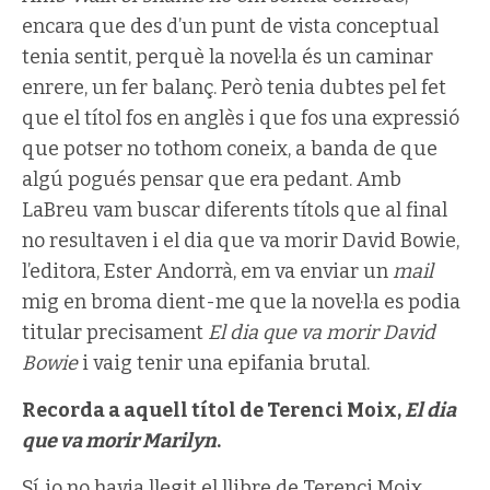
encara que des d’un punt de vista conceptual
tenia sentit, perquè la novel·la és un caminar
enrere, un fer balanç. Però tenia dubtes pel fet
que el títol fos en anglès i que fos una expressió
que potser no tothom coneix, a banda de que
algú pogués pensar que era pedant. Amb
LaBreu vam buscar diferents títols que al final
no resultaven i el dia que va morir David Bowie,
l’editora, Ester Andorrà, em va enviar un
mail
mig en broma dient-me que la novel·la es podia
titular precisament
El dia que va morir David
Bowie
i vaig tenir una epifania brutal.
Recorda a aquell títol de Terenci Moix,
El dia
que va morir Marilyn
.
Sí, jo no havia llegit el llibre de Terenci Moix,