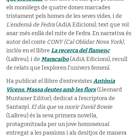
els monòlegs de quatre dones marcades
tristament pels homes de les seves vides, i de
L’endemà de Fedra
(AdiA Edicions), text que vol
anar més enllà del mite de Fedra. En narrativa és
autor del conte
CONY (Cal Oblidar Nova York)
,
inclòs en el llibre
La recerca del flamenc
(LaBreu), i de
Maracaibo
(AdiA Edicions), recull
de relats que l’exploren l’univers femení.
Ha publicat el llibre d’entrevistes
Antònia
Vicens. Massa deutes amb les flors
(Lleonard
Muntaner Editor), dedicat a l’escriptora de
Santanyí.
El dia que va morir David Bowie
(LaBreu) és la seva primera novel·la,
protagonitzada per un jove homosexual
entregat a les passions i als desitjos de manera