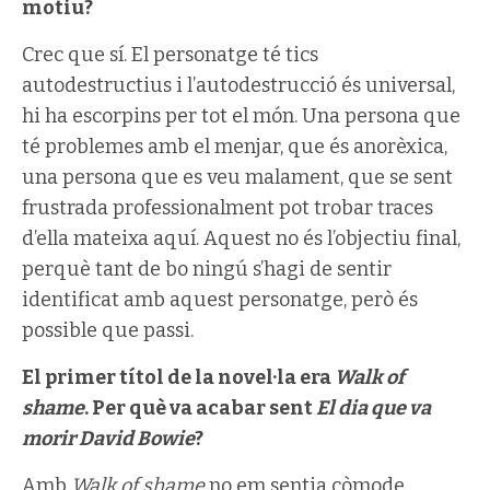
motiu?
Crec que sí. El personatge té tics
autodestructius i l’autodestrucció és universal,
hi ha escorpins per tot el món. Una persona que
té problemes amb el menjar, que és anorèxica,
una persona que es veu malament, que se sent
frustrada professionalment pot trobar traces
d’ella mateixa aquí. Aquest no és l’objectiu final,
perquè tant de bo ningú s’hagi de sentir
identificat amb aquest personatge, però és
possible que passi.
El primer títol de la novel·la era
Walk of
shame
. Per què va acabar sent
El dia que va
morir David Bowie
?
Amb
Walk of shame
no em sentia còmode,