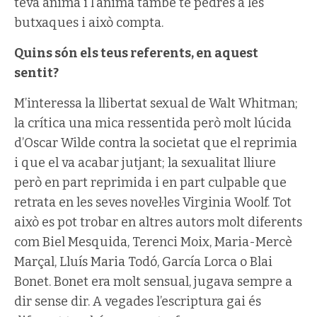
teva ànima i l’ànima també té pedres a les
butxaques i això compta.
Quins són els teus referents, en aquest
sentit?
M’interessa la llibertat sexual de Walt Whitman;
la crítica una mica ressentida però molt lúcida
d’Oscar Wilde contra la societat que el reprimia
i que el va acabar jutjant; la sexualitat lliure
però en part reprimida i en part culpable que
retrata en les seves novel·les Virginia Woolf. Tot
això es pot trobar en altres autors molt diferents
com Biel Mesquida, Terenci Moix, Maria-Mercè
Marçal, Lluís Maria Todó, García Lorca o Blai
Bonet. Bonet era molt sensual, jugava sempre a
dir sense dir. A vegades l’escriptura gai és