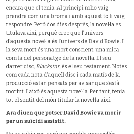
encara que el tenia. Al principi m’ho vaig
prendre com una broma i amb aquest to li vaig
respondre. Però dos dies després, la novel·la es
titulava així, perquè crec que l’univers
d’aquesta novel·la és l’univers de David Bowie. I
la seva mort és una mort conscient, una mica
com la del personatge de la novel·la. El seu
darrer disc,
Blackstar
, és el seu testament. Notes
com cada nota d’aquell disc i cada matís de la
producció estan pensats per avisar que s’està
morint. I això és aquesta novel·la. Per tant, tenia
tot el sentit del món titular la novel·la així.
Ara diuen que potser David Bowie va morir
per un suïcidi assistit.
No en sabia res, però em sembla meravellós.