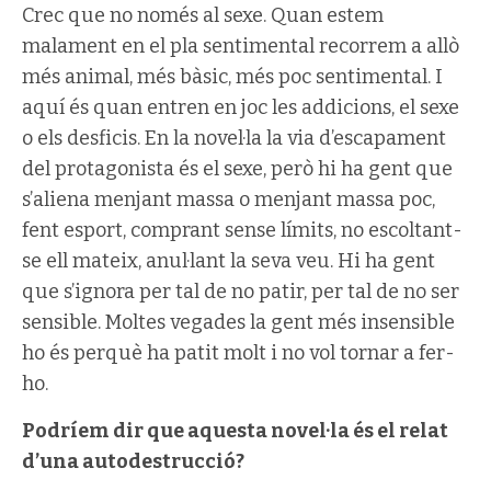
Crec que no només al sexe. Quan estem
malament en el pla sentimental recorrem a allò
més animal, més bàsic, més poc sentimental. I
aquí és quan entren en joc les addicions, el sexe
o els desficis. En la novel·la la via d’escapament
del protagonista és el sexe, però hi ha gent que
s’aliena menjant massa o menjant massa poc,
fent esport, comprant sense límits, no escoltant-
se ell mateix, anul·lant la seva veu. Hi ha gent
que s’ignora per tal de no patir, per tal de no ser
sensible. Moltes vegades la gent més insensible
ho és perquè ha patit molt i no vol tornar a fer-
ho.
Podríem dir que aquesta novel·la és el relat
d’una autodestrucció?