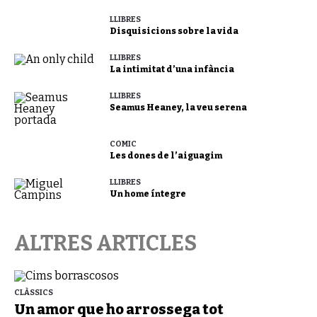
LLIBRES
Disquisicions sobre la vida
LLIBRES
La intimitat d’una infància
LLIBRES
Seamus Heaney, la veu serena
CÒMIC
Les dones de l’aiguagim
LLIBRES
Un home íntegre
ALTRES ARTICLES
CLÀSSICS
Un amor que ho arrossega tot