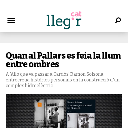
Quan al Pallars es feia la llum
entre ombres
A 'Allò que va passar a Cardós' Ramon Solsona
entrecreua històries personals en la construcció d'un
complex hidroelèctric