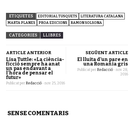
ETIQUETES
EDITORIAL TUSQUETS
LITERATURA CATALANA
MARTA PLANES
PROA EDICIONS
RAMON SOLSONA
CATEGORIES
LLIBRES
ARTICLE ANTERIOR
SEGÜENT ARTICLE
Lisa Tuttle: «La ciència-
El lluita d’un pare en
ficció sempre ha anat
una Romania gris
un pas endavant a
Publicat per
Redacció
-
nov. 28,
l’hora de pensar el
2016
futur»
Publicat per
Redacció
-
nov. 25, 2016
SENSE COMENTARIS