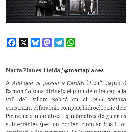
Facebook
X
Bluesky
Mastodon
Telegram
WhatsApp
Marta Planes. Lleida /
@martaplanes
A
Allò que va passar a Cardós
(Proa/Tusquets)
Ramon Solsona dirigeix el punt de mira cap a la
vall del Pallars Sobirà on el 1965 s’estava
construint el faraònic complex hidroelèctric dels
Pirineus: quilòmetres i quilòmetres de galeries
subterrànies (per on podien circular fins i tot