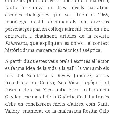
diferents punts de vista. Tot aquest material,
l’auto l’organitza en tres nivells narratius:
escenes dialogades que se situen el 1965,
monòlegs d’estil documentals on diversos
personatges parlen col·loquialment, com en una
entrevista i, finalment, articles de la revista
Pallaresos
, que expliquen les obres i el context
històric d’una manera més tècnica i asèptica.
A partir d’aquestes veus orals i escrites el lector
es fa una idea de la vida a la vall i la veu amb els
ulls del Sombrita y Reyes Jiménez, antics
treballador de Cohisa; Zep Vidal, topògraf; el
Pascual de casa Xico, antic escolà o Florencio
Gavilán, excaporal de la Guàrdia Civil. I a través
d’ells en coneixerem molts d’altres, com Santi
Vallory, enamorat de la malcasada Rosita; Caio