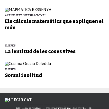
ACTUALITAT INTERNACIONAL
Els càlculs matemàtics que expliquen el
món
LLIBRES
La lentitud de les coses vives
LLIBRES
Somni i solitud
QUI SOM?
PROTECCIÓ DE DADES
Utilitzem cookies per garantir que us donem la millor