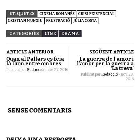
ETIQUETES
CINEMA ROMANÈS
CRISI EXISTENCIAL
CRISTIAN MUNGIU
FRUSTRACIÓ
JÚLIA COSTA
CATEGORIES
CINE
DRAMA
ARTICLE ANTERIOR
SEGÜENT ARTICLE
Quan al Pallars es feia
La guerra de l’amor i
la llum entre ombres
l’amor per la guerra a
‘La treva’
Publicat per
Redacció
-
nov. 27, 2016
Publicat per
Redacció
-
nov. 29,
2016
SENSE COMENTARIS
DEIXA UNA RESPOSTA