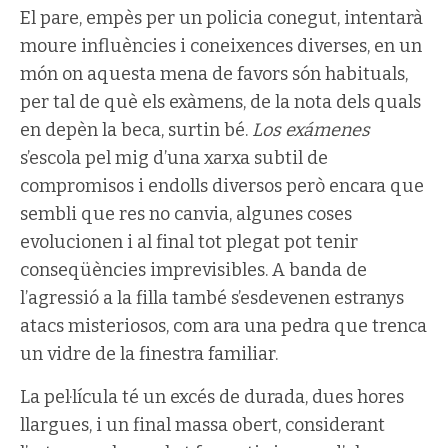
El pare, empès per un policia conegut, intentarà
moure influències i coneixences diverses, en un
món on aquesta mena de favors són habituals,
per tal de què els exàmens, de la nota dels quals
en depèn la beca, surtin bé.
Los exámenes
s’escola pel mig d’una xarxa subtil de
compromisos i endolls diversos però encara que
sembli que res no canvia, algunes coses
evolucionen i al final tot plegat pot tenir
conseqüències imprevisibles. A banda de
l’agressió a la filla també s’esdevenen estranys
atacs misteriosos, com ara una pedra que trenca
un vidre de la finestra familiar.
La pel·lícula té un excés de durada, dues hores
llargues, i un final massa obert, considerant