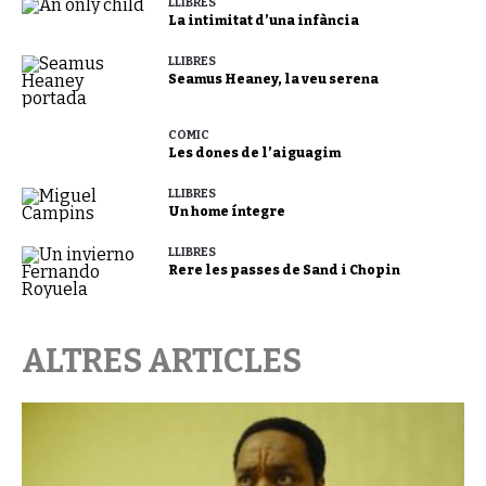
LLIBRES
La intimitat d’una infància
LLIBRES
Seamus Heaney, la veu serena
CÒMIC
Les dones de l’aiguagim
LLIBRES
Un home íntegre
LLIBRES
Rere les passes de Sand i Chopin
ALTRES ARTICLES