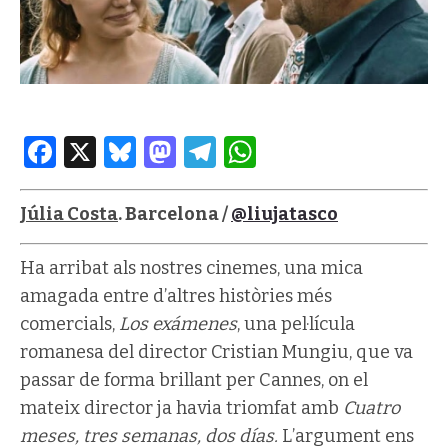
Facebook
X
Bluesky
Mastodon
Telegram
WhatsApp
Júlia Costa
. Barcelona /
@liujatasco
Ha arribat als nostres cinemes, una mica
amagada entre d’altres històries més
comercials,
Los exámenes
, una pel·lícula
romanesa del director Cristian Mungiu, que va
passar de forma brillant per Cannes, on el
mateix director ja havia triomfat amb
Cuatro
meses, tres semanas, dos días.
L’argument ens