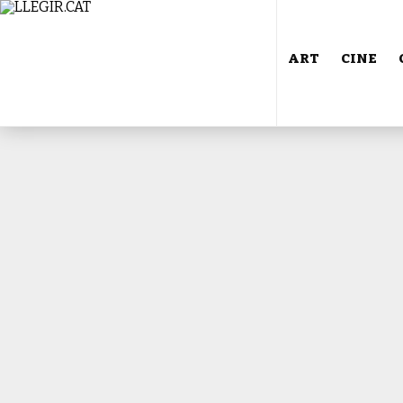
ART
CINE
Isabel Valdés: “
reflex exacte de
patriarcal”
Fotografia de Carlos Rosillo