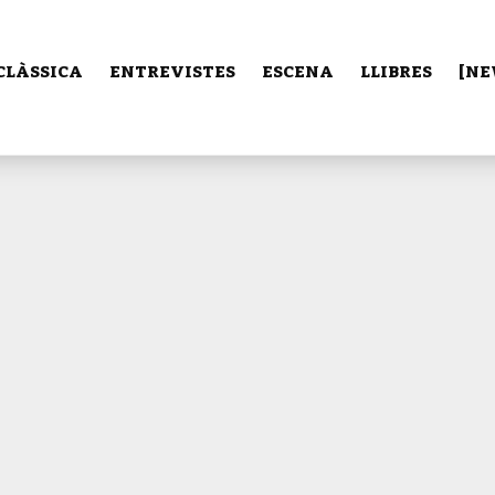
CLÀSSICA
ENTREVISTES
ESCENA
LLIBRES
[NE
La justícia és un
 la societat: