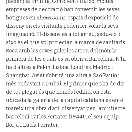
paciència infinita. Conscients d’això, moltes
empreses de decoració han convertit les seves
botigues en
showrooms
, espais d’exposició de
disseny on els visitants poden fer volar la seva
imaginació. El disseny és a tot arreu, sedueix, i
això és el que vol projectar la marca de sanitaris
Roca amb les seves galeries arreu del món, la
primera de les quals es va obrir a Barcelona. N’hi
ha d’altres a Pekín, Lisboa, Londres, Madrid i
Shanghai. Aviat s’obrirà una altra a Sao Paulo i
més endavant a Dubai. El primer que s’ha de dir
de tot plegat és que només l’edifici on està
ubicada la galeria de la capital catalana és en si
mateix una obra d’art, dissenyat per l’arquitecte
barceloní Carlos Ferrater (1944) i el seu equip,
Borja i Lucía Ferrater.