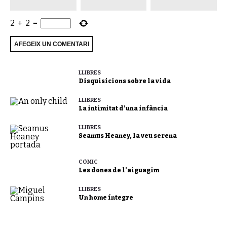
2
+
2
=
LLIBRES
Disquisicions sobre la vida
LLIBRES
La intimitat d’una infància
LLIBRES
Seamus Heaney, la veu serena
CÒMIC
Les dones de l’aiguagim
LLIBRES
Un home íntegre