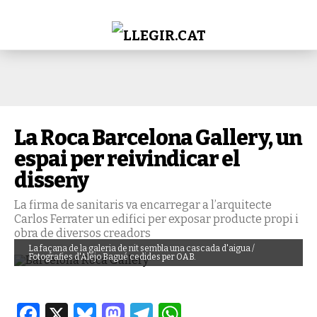
La Roca Barcelona Gallery, un
espai per reivindicar el
disseny
La firma de sanitaris va encarregar a l’arquitecte
Carlos Ferrater un edifici per exposar producte propi i
obra de diversos creadors
La façana de la galeria de nit sembla una cascada d'aigua /
Fotografies d'Alejo Bagué cedides per OAB.
Facebook
X
Bluesky
Mastodon
Telegram
WhatsApp