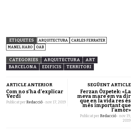
ETIQUETES
ARQUITECTURA
CARLES FERRATER
MANEL HARO
OAB
CATEGORIES
ARQUITECTURA
ART
BARCELONA
EDIFICIS
TERRITORI
ARTICLE ANTERIOR
SEGÜENT ARTICLE
Com no s’ha d’explicar
Ferzan Özpetek: «La
Verdi
meva mare em va dir
que en la vida res és
Publicat per
Redacció
-
nov. 17, 2019
més important que
l’amor»
Publicat per
Redacció
-
nov. 19,
2019