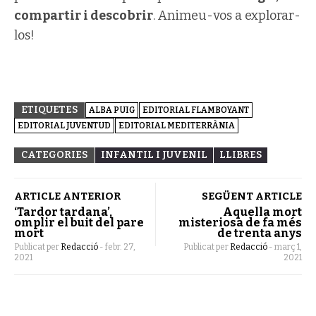
compartir i descobrir
. Animeu-vos a explorar-
los!
ETIQUETES
ALBA PUIG
EDITORIAL FLAMBOYANT
EDITORIAL JUVENTUD
EDITORIAL MEDITERRÀNIA
CATEGORIES
INFANTIL I JUVENIL
LLIBRES
ARTICLE ANTERIOR
SEGÜENT ARTICLE
‘Tardor tardana’,
Aquella mort
omplir el buit del pare
misteriosa de fa més
mort
de trenta anys
Publicat per
Redacció
-
febr. 27,
Publicat per
Redacció
-
març 1,
2021
2021