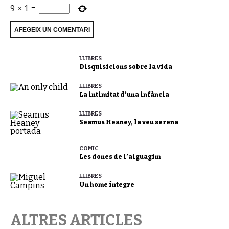
9
×
1
=
LLIBRES
Disquisicions sobre la vida
LLIBRES
La intimitat d’una infància
LLIBRES
Seamus Heaney, la veu serena
CÒMIC
Les dones de l’aiguagim
LLIBRES
Un home íntegre
ALTRES ARTICLES