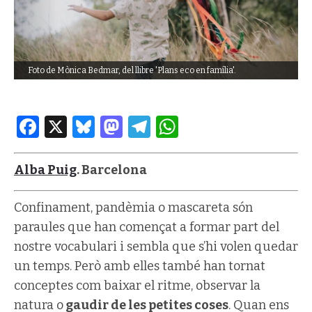
Foto de Mònica Bedmar, del llibre 'Plans eco en família'.
Facebook
X
Bluesky
Mastodon
Telegram
WhatsApp
Alba Puig
. Barcelona
Confinament, pandèmia o mascareta són
paraules que han començat a formar part del
nostre vocabulari i sembla que s’hi volen quedar
un temps. Però amb elles també han tornat
conceptes com baixar el ritme, observar la
natura o
gaudir de les petites coses
. Quan ens