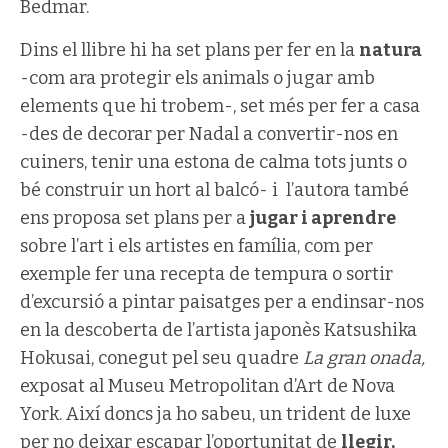
Bedmar.
Dins el llibre hi ha set plans per fer en la
natura
-com ara protegir els animals o jugar amb
elements que hi trobem-, set més per fer a casa
-des de decorar per Nadal a convertir-nos en
cuiners, tenir una estona de calma tots junts o
bé construir un hort al balcó- i l’autora també
ens proposa set plans per a
jugar i aprendre
sobre l’art i els artistes en família, com per
exemple fer una recepta de tempura o sortir
d’excursió a pintar paisatges per a endinsar-nos
en la descoberta de l’artista japonès Katsushika
Hokusai, conegut pel seu quadre
La gran onada,
exposat al Museu Metropolitan d’Art de Nova
York. Així doncs ja ho sabeu, un trident de luxe
per no deixar escapar l’oportunitat de
llegir,