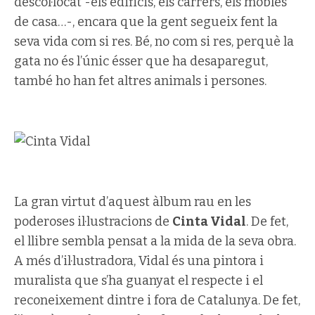
descol·locat -els edificis, els carrers, els mobles
de casa…-, encara que la gent segueix fent la
seva vida com si res. Bé, no com si res, perquè la
gata no és l’únic ésser que ha desaparegut,
també ho han fet altres animals i persones.
La gran virtut d’aquest àlbum rau en les
poderoses il·lustracions de
Cinta Vidal
. De fet,
el llibre sembla pensat a la mida de la seva obra.
A més d’il·lustradora, Vidal és una pintora i
muralista que s’ha guanyat el respecte i el
reconeixement dintre i fora de Catalunya. De fet,