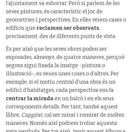
l’ajuntament va esborrar. Però si parlem de les
seves pintures, és característic el joc de
geometries i perspectives. En elles veiem cases o
edificis que
reclamen ser observats
,
precisament, des de diferents punts de vista.
És per això que les seves obres poden ser
exposades, almenys, de quatre maneres, perquè
segons sigui fixada la imatge -pintura o
il·lustració-, es veues unes coses o d’altres. Per
exemple, si el motiu central d’una obra és un
edifici d’habitatges, cada perspectiva ens fa
centrar la mirada
en un balcó i en els seus
corresponents detalls. Per tant, també aquest
llibre,
Capgirat
, cal ser mirat i remirat de moltes
maneres. Només així podrem trobar aquesta
gata perduda. Per tot això, tenir aquest àlbum a