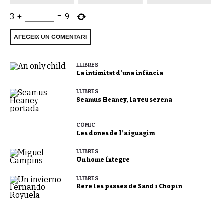
3
+
=
9
LLIBRES
La intimitat d’una infància
LLIBRES
Seamus Heaney, la veu serena
CÒMIC
Les dones de l’aiguagim
LLIBRES
Un home íntegre
LLIBRES
Rere les passes de Sand i Chopin