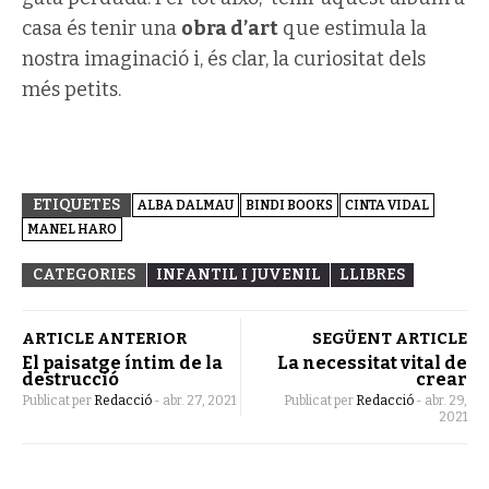
casa és tenir una
obra d’art
que estimula la
nostra imaginació i, és clar, la curiositat dels
més petits.
ETIQUETES
ALBA DALMAU
BINDI BOOKS
CINTA VIDAL
MANEL HARO
CATEGORIES
INFANTIL I JUVENIL
LLIBRES
ARTICLE ANTERIOR
SEGÜENT ARTICLE
El paisatge íntim de la
La necessitat vital de
destrucció
crear
Publicat per
Redacció
-
abr. 27, 2021
Publicat per
Redacció
-
abr. 29,
2021