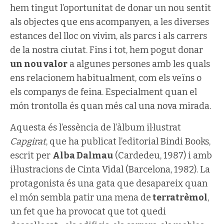
hem tingut l’oportunitat de donar un nou sentit
als objectes que ens acompanyen, a les diverses
estances del lloc on vivim, als parcs i als carrers
de la nostra ciutat. Fins i tot, hem pogut donar
un nou valor
a algunes persones amb les quals
ens relacionem habitualment, com els veïns o
els companys de feina. Especialment quan el
món trontolla és quan més cal una nova mirada.
Aquesta és l’essència de l’àlbum il·lustrat
Capgirat
, que ha publicat l’editorial Bindi Books,
escrit per
Alba Dalmau
(Cardedeu, 1987) i amb
il·lustracions de Cinta Vidal (Barcelona, 1982). La
protagonista és una gata que desapareix quan
el món sembla patir una mena de
terratrèmol
,
un fet que ha provocat que tot quedi