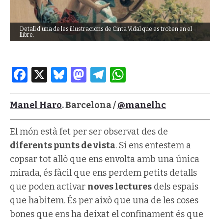
Detall d'una de les il·lustracions de Cinta Vidal que es troben en el
llibre.
Facebook
X
Bluesky
Mastodon
Telegram
WhatsApp
Manel Haro
. Barcelona /
@manelhc
El món està fet per ser observat des de
diferents punts de vista
. Si ens entestem a
copsar tot allò que ens envolta amb una única
mirada, és fàcil que ens perdem petits detalls
que poden activar
noves lectures
dels espais
que habitem. És per això que una de les coses
bones que ens ha deixat el confinament és que