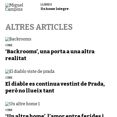
LLIBRES
Un home íntegre
ALTRES ARTICLES
CINE
‘Backrooms’, una porta a una altra
realitat
CINE
El diable es continua vestint de Prada,
però no llueix tant
CINE
‘Un altre home’, l’amor entre ferides i