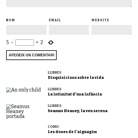
NOM
EMAIL
WEBSITE
5
−
=
2
LLIBRES
Disquisicions sobre la vida
LLIBRES
La intimitat d’una infància
LLIBRES
Seamus Heaney, la veu serena
CÒMIC
Les dones de l’aiguagim