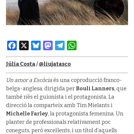
Facebook
X
Bluesky
Mastodon
Telegram
WhatsApp
Júlia Costa
/
@liujatasco
Un amor a Escòcia
és una coproducció franco-
belga-anglesa, dirigida per
Bouli Lanners
, que
també n’és el guionista i el protagonista. La
direcció la comparteix amb Tim Mielants i
Michelle Farley
, la protagonista femenina. Un
planter de professionals relativament poc
coneguts, però excel·lents, i un títol d’aquells