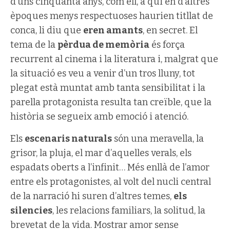
d’uns cinquanta anys, com ell, a qui en d’altres
èpoques menys respectuoses haurien titllat de
conca, li diu que
eren amants
, en secret. El
tema de la
pèrdua de memòria
és força
recurrent al cinema i la literatura i, malgrat que
la situació es veu a venir d’un tros lluny, tot
plegat està muntat amb tanta sensibilitat i la
parella protagonista resulta tan creïble, que la
història se segueix amb emoció i atenció.
Els
escenaris naturals
són una meravella, la
grisor, la pluja, el mar d’aquelles verals, els
espadats oberts a l’infinit… Més enllà de l’amor
entre els protagonistes, al volt del nucli central
de la narració hi suren d’altres temes,
els
silencies
, les relacions familiars, la solitud, la
brevetat de la vida. Mostrar amor sense