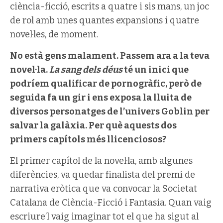
ciència-ficció, escrits a quatre i sis mans, un joc
de rol amb unes quantes expansions i quatre
novel·les, de moment.
No està gens malament. Passem ara a la teva
novel·la.
La sang dels déus
té un inici que
podríem qualificar de pornogràfic, però de
seguida fa un gir i ens exposa la lluita de
diversos personatges de l’univers Goblin per
salvar la galàxia. Per què aquests dos
primers capítols més llicenciosos?
El primer capítol de la novel·la, amb algunes
diferències, va quedar finalista del premi de
narrativa eròtica que va convocar la Societat
Catalana de Ciència-Ficció i Fantasia. Quan vaig
escriure’l vaig imaginar tot el que ha sigut al