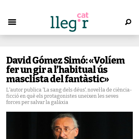
David Gómez Simó: «Volíem
fer un gir a l’habitual ús
masclista del fantàstic»
L'autor publica 'La sang dels déus', novel·la de ciència-
ficció en què els protagonistes uneixen les seves
forces per salvar la galàxia