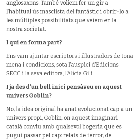
anglosaxons. També volíem fer un gir a
l’habitual ús masclista del fantàstic i obrir-lo a
les múltiples possibilitats que veiem en la
nostra societat.
I qui en forma part?
Ens vam ajuntar escriptors i il·lustradors de tona
mena i condicions, sota l’auspici d’Edicions
SECC i la seva editora, l’Alícia Gili.
I ja des d’un bell inici pensàveu en aquest
univers Goblin?
No, la idea original ha anat evolucionat cap a un
univers propi, Goblin, on aquest imaginari
català conviu amb qualsevol bogeria que es
pugui passar pel cap: relats de terror, de