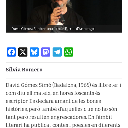
David Gómez Simó en una foto de Ferran d'Armengol.
Facebook
X
Bluesky
Mastodon
Telegram
WhatsApp
Sílvia Romero
David Gómez Simó (Badalona, 1965) és llibreter i
com diu ell mateix, en hores foscants és
escriptor. Es declara amant de les bones
històries, però també d’aquelles que no ho són
tant però resulten engrescadores. En l’àmbit
literari ha publicat contes i poesies en diferents