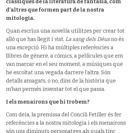
clàssiques de la literatura de fantasia, com
d’altres que formen part de la nostra
mitologia.
Quan escrius una novel·la utilitzes per crear tot
allò que has llegit i vist,
La sang dels Déus
no és
una excepció. Hi ha múltiples referències a
llibres de gènere, a còmics, a pel·lícules que em
van marcar en el seu moment, a músiques que
he escoltat una vegada darrere l’altra. Són
detalls amagats, o no, dins de la història que
m’han permès inventar tot el que passa.
I els menairons que hi trobem?
Com deia, la premissa del Concili Fetiller és fer
referències a la nostra mitologia i els menairons
són uns diminuts personatges als quals tinc