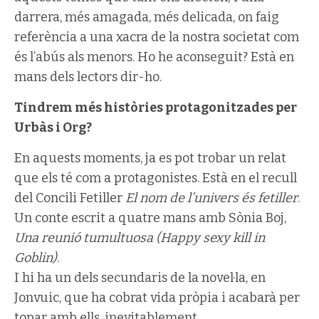
darrera, més amagada, més delicada, on faig
referència a una xacra de la nostra societat com
és l’abús als menors. Ho he aconseguit? Està en
mans dels lectors dir-ho.
Tindrem més històries protagonitzades per
Urbàs i Org?
En aquests moments, ja es pot trobar un relat
que els té com a protagonistes. Està en el recull
del Concili Fetiller
El nom de l’univers és fetiller
.
Un conte escrit a quatre mans amb Sònia Boj,
Una reunió tumultuosa (Happy sexy kill in
Goblin)
.
I hi ha un dels secundaris de la novel·la, en
Jonvuic, que ha cobrat vida pròpia i acabarà per
topar amb ells, inevitablement.