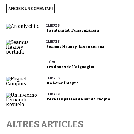
LLIBRES
La intimitat d’una infància
LLIBRES
Seamus Heaney, la veu serena
CÒMIC
Les dones de l’aiguagim
LLIBRES
Un home íntegre
LLIBRES
Rere les passes de Sand i Chopin
ALTRES ARTICLES