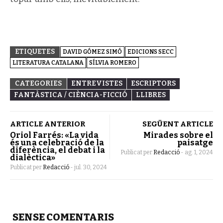
ETIQUETES
DAVID GÓMEZ SIMÓ
EDICIONS SECC
LITERATURA CATALANA
SÍLVIA ROMERO
CATEGORIES
ENTREVISTES
ESCRIPTORS
FANTÀSTICA / CIÈNCIA-FICCIÓ
LLIBRES
ARTICLE ANTERIOR
SEGÜENT ARTICLE
Oriol Farrés: «La vida
Mirades sobre el
és una celebració de la
paisatge
diferència, el debat i la
Publicat per
Redacció
-
ag. 1, 2024
dialèctica»
Publicat per
Redacció
-
jul. 30, 2024
SENSE COMENTARIS